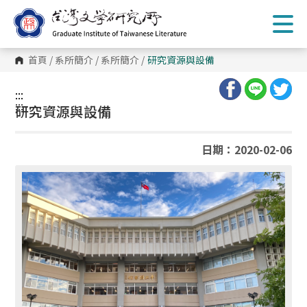
跳
到
主
要
內
首頁
/
系所簡介
/
系所簡介
/
研究資源與設備
容
區
塊
:::
:::
研究資源與設備
日期：2020-02-06