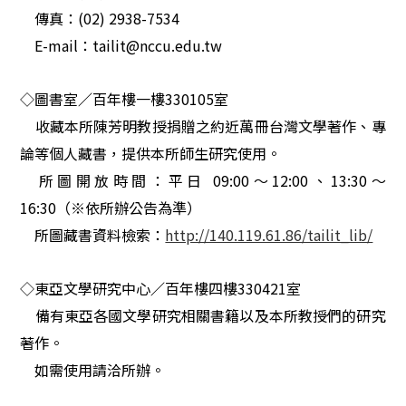
傳真：(02) 2938-7534
E-mail：tailit@nccu.edu.tw
◇
圖書室
／
百年樓一樓330105室
收藏本所陳芳明教授捐贈之約近萬冊台灣文學著作、專
論等個人藏書，提供本所師生研究使用。
所圖
開放時間
：
平日
09:00
～12:00、13:30～
16:30（※依所辦公告為準）
所圖藏書資料檢索
：
http://140.119.61.86/tailit_lib/
◇
東亞文學研究中心
／
百年樓四樓330421室
備有東亞各國文學研究相關書籍以及本所教授們的研究
著作。
如需使用請洽所辦。