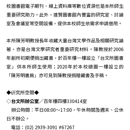
校圖書館電子期刊、線上資料庫等數位資源也是本所師生
重要研究助力。此外，達賢圖書館內豐富的研究室、討論
室及會議室等空間設備，提供本校師生依需求申請借用。
本所陳芳明教授長年收藏大量台灣文學作品及相關研究論
著，亦是台灣文學研究者重要研究材料。陳教授於2006
年創所初期便捐出藏書，於百年樓一樓設立「台文所圖書
室」供本所師生使用；2020年於本校總圖一樓設立的
「陳芳明書房」亦可見到陳教授捐贈藏書及手稿。
◆硏究所空間◆
◇
台文所辦公室／
百年樓
四
樓
330414
室
辦公時間：平日
08:00
～17:00，
午休時間及週末、公休
日不辦公。
電話：(02) 2939-3091 #67267