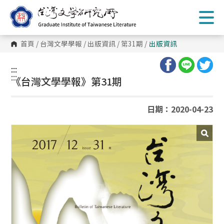
跳
到
主
要
內
首頁
/
台灣文學學報
/
出版資訊
/
第31期
/
出版資訊
容
區
塊
:::
:::
《台灣文學學報》第31期
日期：2020-04-23