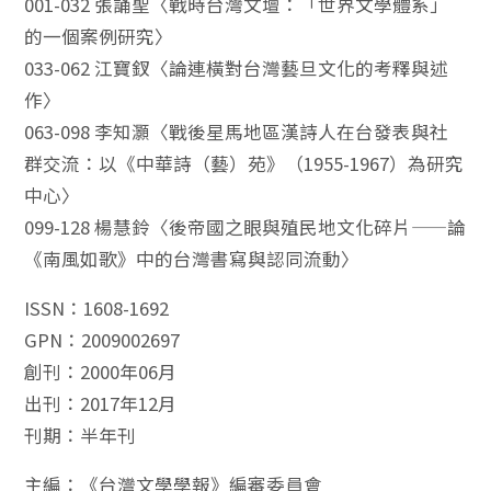
001-032 張誦聖〈戰時台灣文壇：「世界文學體系」
的一個案例研究〉
033-062 江寶釵〈論連橫對台灣藝旦文化的考釋與述
作〉
063-098 李知灝〈戰後星馬地區漢詩人在台發表與社
群交流：以《中華詩（藝）苑》（1955-1967）為研究
中心〉
099-128 楊慧鈴〈後帝國之眼與殖民地文化碎片——論
《南風如歌》中的台灣書寫與認同流動〉
ISSN：1608-1692
GPN：2009002697
創刊：2000年06月
出刊：2017年12月
刊期：半年刊
主編：《台灣文學學報》編審委員會