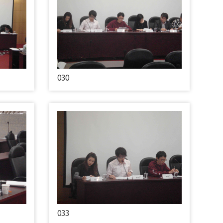
030
033