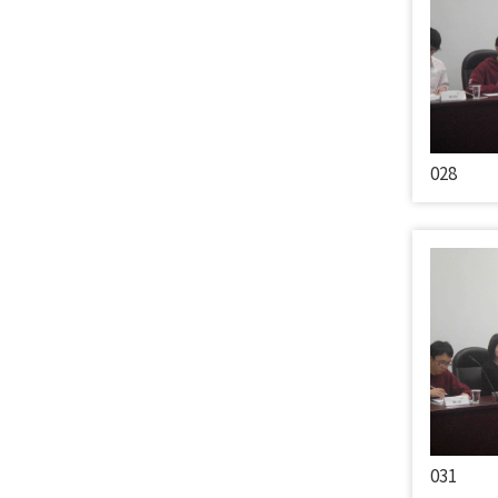
028
031