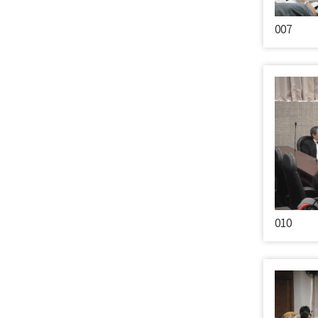
007
010