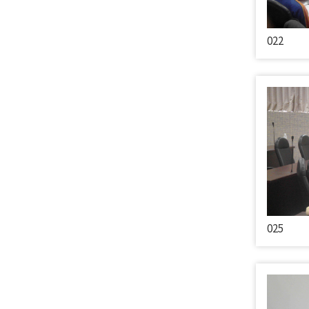
022
025