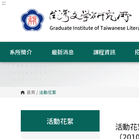
:::
跳
到
主
要
內
容
區
塊
系所簡介
最新消息
課程資訊
首頁
/
活動花絮
:::
活動花絮
活動花
（2010