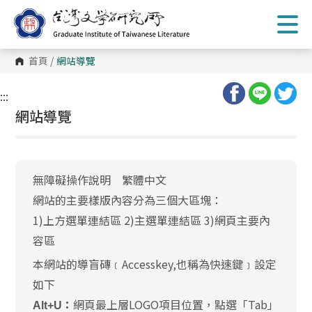
跳
到
主
要
內
首頁
/
網站導覽
容
區
塊
:::
網站導覽
無障礙操作說明 繁體中文
網站的主要樣版內容分為三個大區塊：
1)上方選單連結區 2)主選單連結區 3)網頁主要內
容區
本網站的導盲磚﹝Accesskey,也稱為快速鍵﹞設定
如下
網頁最上層LOGO項目位置，點選「Tab」
Alt+U：