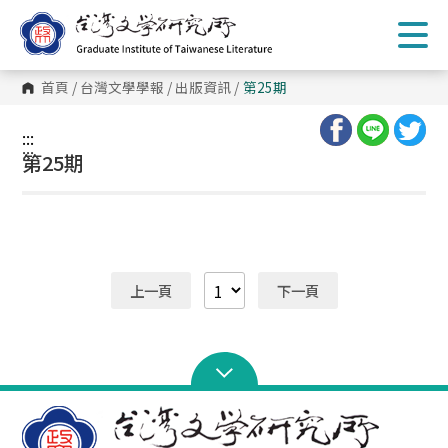
跳
到
主
要
內
首頁
/
台灣文學學報
/
出版資訊
/
第25期
容
區
塊
:::
:::
第25期
上一頁
下一頁