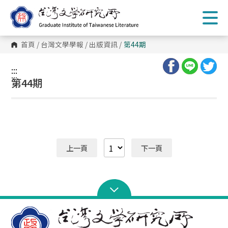
跳
到
主
要
內
首頁
/
台灣文學學報
/
出版資訊
/
第44期
容
區
塊
:::
:::
第44期
上一頁
下一頁