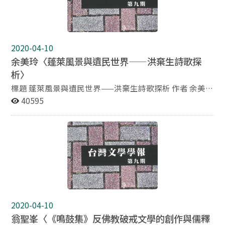
海外版。八年後，他成為《中央日報》的發行人兼社長。
料，陸續捐贈給清華大學圖書館，目前正由該館進行數位
我們可以說，在一九四○年代末至一九五○年代初的台灣
化工程，並已建構網站，以方便各界使用。這批珍貴的第
年輕新聞從業人員，沒有人像彭歌那樣到今日 仍深具影響
一手資料，將對台灣文史研究提供不小的助益。 本文即擬
力。 （下略，餘詳本學報第9期）
針對清華大學圖書館珍藏的葉氏手稿，及份量龐大的其他
2020-04-10
相關資料，以葉氏古典詩集《少奇吟草》為中心，分析其
余美玲〈蓬萊風景與遺民世界——洪棄生詩歌探
多方面的研究價值。在簡述這批詩稿及其相關資料之內容
析〉
後，筆者分別從五個角度，詳細舉例說明其研究價值所
在：（一）可進行作品的全新校勘，比較文字異同，並更
標題 蓬萊風景與遺民世界——洪棄生詩歌探析 作者 余美玲
正新舊版刊印本之錯別字。（二）可蒐集比對《少奇吟
逢甲大學中國文學系副教授 摘要 本論文是以日治時期台
40595
草》未收錄之作品，增加研究文本，深化葉榮鐘詩作之研
灣詩人洪棄生的詩歌作品為研究範圍，旨在探討作為遺民
究。（三）可補充或修正刊印本《少奇吟草》之記載，增
的洪棄生如何藉由對台灣的書寫，從生活經驗中的海洋出
加作品創作背景之瞭解。（四）可據以探討葉榮鐘詩歌創
發，建構真實的蓬萊仙境，到蓬萊幻滅，進而上下求索，
作之師友淵源、精神傳承，以及實際修改過程。（五）可
轉以遊仙的方式，尋求乾淨土；然而詩人強烈的用世之心
提供探討葉榮鐘新舊詩比較、創作取法對象與寫作特質的
遂讓原本遊仙的想望變成反遊仙，最後進入另一種煙霞幻
新資料。其中葉榮鐘手抄魯迅詩稿、及葉榮鐘的新詩創
境──鴉片的迷霧世界中。這種種追索與變化過程與洪棄
作，都是前所未見的研究文本，尤以葉榮鐘古典詩與魯迅
生本人的執著意識和屈騷精神緊緊結合，呈現出遺民世界
舊詩精神相契的新發現最具啟發性意義，預期可拓展全新
中曲折複雜的心靈風景。
的視野，深化台灣古典詩之相關研究。筆者並在結語中就
2020-04-10
如何善用這批資料進行研究，提出三點具體可行的分析與
翁聖峯〈《鳴鼓集》反佛教破戒文學的創作與儒釋
建議。