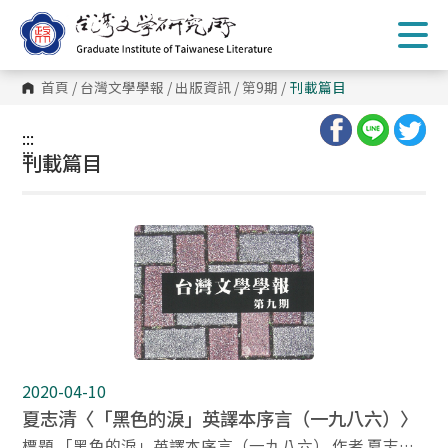
跳
到
主
要
內
首頁
/
台灣文學學報
/
出版資訊
/
第9期
/
刊載篇目
容
區
塊
:::
:::
刊載篇目
2020-04-10
夏志清〈「黑色的淚」英譯本序言（一九八六）〉
標題 「黑色的淚」英譯本序言（一九八六） 作者 夏志清