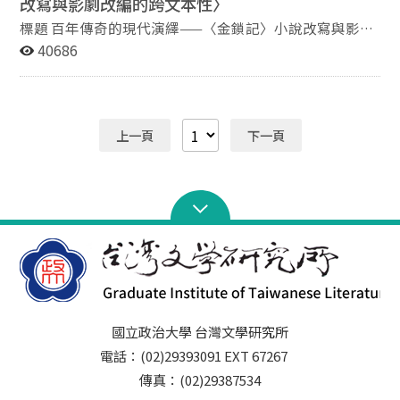
改寫與影劇改編的跨文本性〉
不同的歷史道路，不論是政治或是文學。
標題 百年傳奇的現代演繹——〈金鎖記〉小說改寫與影劇
改編的跨文本性 作者 莊宜文 國立中央大學中國文學系助
40686
理教授 摘要 張愛玲將家族故事改寫為中篇小說〈金鎖
記〉，又幾番改寫為《怨女》，從徹底到不徹底，從悲壯
到蒼涼，寄寓作者心境和世情態度的轉變。普通人的傳
奇，在張愛玲筆下獲得永生，後代影劇改編多融會兩部小
上一頁
下一頁
說，改編者各依所處的時空背景、對原著的觀點作出不同
的詮釋。忠於原著的大陸電視劇《昨夜的月亮》和中影
《怨女》，仿若張愛玲回歸中國的預言和移植來台的隱
喻。大陸連續劇《金鎖記》為迎合商業市場，將原著質變
為類瓊瑤劇，又注入現代西化精神並強化反封建色彩。王
安憶改編話劇強化了原著的批判性，往左翼文藝強烈控訴
的路線偏移。林奕華《兩女性》和劉亮延《曹七巧》兩齣
港、台實驗劇，皆擷取原作部份元素借題發揮、挪用改
裝，以與時代現象連結。國光新編京劇結合傳統與現代，
欲再現張愛玲華麗與蒼涼的精神，無形間也顛覆了傳統京
國立政治大學 台灣文學研究所
劇的倫理教化意味。兩岸三地改編者對原著作者和小說的
電話：(02)29393091 EXT 67267
態度各異，但都賦予更多現代性元素、更具象化的呈現，
傳真：(02)29387534
不僅是過往傳奇的回聲，更是轉化媒介的再創作。