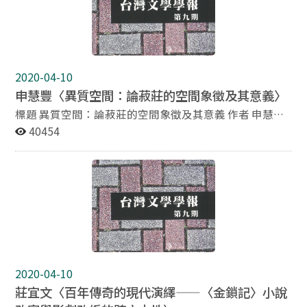
梅園林生活之研究》，皆以林占梅為研究對象。隨著臺灣
研究風氣之蓬勃發展，林占梅亦廣泛的受到學者之青睞，
學者對從文學、家族史、文化史、音樂、繪畫、建築等各
個角度，展開全方位之研究，而學者們皆以林占梅之詩集
《潛園琴餘草》為主要之資料來源。然林占梅之《潛園琴
2020-04-10
餘草》，因其生前未曾刊刻全集，故後世所流傳者或為手
申慧豐〈異質空間：論菽莊的空間象徵及其意義〉
抄本，或為刊刻不全之選本，據筆者之研究，現存者有
「台灣分館藏抄本」、「《臺灣詩薈》刊本」、「新竹文
標題 異質空間：論菽莊的空間象徵及其意義 作者 申慧豐
獻會刊本」、「李清河所藏抄本」及筆者於民國八十二所
國立成功大學台灣文學系博士研究生 摘要 一八九四年內
40454
編《林占梅資料彙編．潛園琴餘草》等。面對諸多版本，
渡中國的林爾嘉，不論在政治、經濟以及文化領域都在中
且差異頗大，對於研究之學者而言，實是一大阻礙。在林
國有著一定的影響力，作為一個具有代表性的人物，林爾
占梅之研究已蔚然開展之今日，對其著作《潛園琴餘草》
嘉在中國的文化活動及其呈現出的可能意義，乃是值得關
版本之研究，實乃當務之急。 本文希望透過《潛園琴餘
注的主題。本文從「空間」的角度切入探究林爾嘉所創建
草》版本考，可以比較各版本之優劣，並可對此詩集之校
的「菽莊花園」以及「菽莊詩社」所產生的空間象徵與意
對、輯佚多所助益，且對林占梅之事跡多所補充，以釐清
義，本文認為內渡中國的林爾嘉儘管逃離了「殖民性」的
一些問題，可供學者研究之參考。
歷史困境，卻面對了一個「現代性」的難題，而「菽莊吟
社」及其詩社所標榜的古典主義的實踐，則是吟社內遺老
們面對現代性困境的方案，由此推衍，筆者認為，這意味
2020-04-10
著「祖國」作為一種救贖的希望，其本質乃是虛幻不實
莊宜文〈百年傳奇的現代演繹——〈金鎖記〉小說
的，也說明了，自割台的那一刻起，台灣與中國就走向了