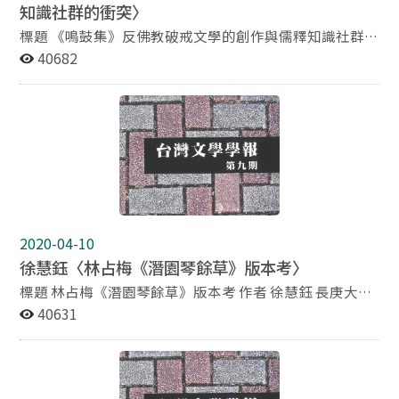
知識社群的衝突〉
標題 《鳴鼓集》反佛教破戒文學的創作與儒釋知識社群的
衝突 作者 翁聖峯 國立台北教育大學台灣文學研究所副教
40682
授兼所長 摘要 《鳴鼓集》儒釋知識社群的衝突源於彼此
對佛教戒律的不同期待，傳統文人將佛教戒律視為重要的
倫常規範，不可逾越，復加長期以來儒釋同源或三教合一
的觀念，故傳統文人堅持不懈，維護佛教戒律。林德林不
畏傳統禁忌，為開拓佛教新內涵而與儒者論辨，甚至公然
舉行佛式婚禮，可惜支持者寡，使得其佛教事業由盛轉
衰。論述《鳴鼓集》除精熟其文獻，尚須配合崇文社所有
徵文、徵詩與傳媒，才能充分掌握問題的全貌。《鳴鼓
集》反佛教破戒文學的創作與其維護倫常規範是一體兩
2020-04-10
面，互為表裡的，論者或以「色情文學」稱之實未允當。
徐慧鈺〈林占梅《潛園琴餘草》版本考〉
詮釋《鳴鼓集》固然不容疏離當前的生命處境與價值觀，
然亦須注意儒學與佛學的核心價值，方不致使問題流於以
標題 林占梅《潛園琴餘草》版本考 作者 徐慧鈺 長庚大學
今律古，才能較周延闡釋儒釋衝突的文化意義。
通識教育中心助理教授 摘要 清中葉北臺詩人林占梅
40631
（1821～1868），能詩、能文、能書、能畫、能騎、能
射，是台灣史上不可多得，允文允武之才子。 林占梅是筆
者多年來所關注之研究主題，從民國八十一年的碩士論文
《林占梅先生年譜》，至民國九十二年的博士論文《林占