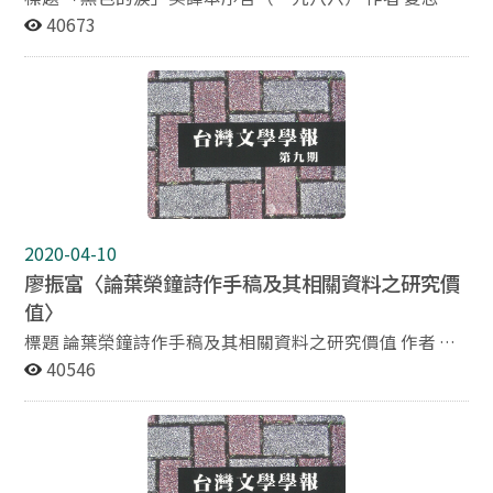
夏志清（中央研究院院士，美國哥倫比亞大學退休教授）
40673
原著 蘇益芳（國立政治大學中國文學研究所碩士）譯 夏
志清、彭歌（台灣當代知名作家，著有小說集《K先生去
釣魚》、《在天之涯》、《大漢魂》等，譯有《天地一沙
鷗》）審閱 摘要 彭歌（原名姚朋，一九二六～）可以說
是現代中國作家當中最多產的人之一。從一九五三到一九
八二年，他所出版的書，涵蓋了八本長篇小說、八本短篇
小說集（儘管有重複收錄的小說）、二十五本報紙專欄結
集、十一本翻譯作品、八本論述及三本遊記。在這最近的
三年，他最少出版了兩本新書：短篇小說集《微塵》（一
2020-04-10
九八四）──其中僅有〈微塵〉是新作，及《愛與恨》
廖振富〈論葉榮鐘詩作手稿及其相關資料之研究價
（一九八五）──收集的是彭歌前此為《中央日報》所寫
值〉
的長短篇文章。在收錄於此書（英文版）的九篇小說呈現
出彭歌為小說家身份的同時，我們還必須記得：在學術訓
標題 論葉榮鐘詩作手稿及其相關資料之研究價值 作者 廖
練及職業的選擇上，彭歌不僅是一個新聞人，同時也是一
振富 國立台灣師範大學台灣文化及語言文學研究所教授
40546
位傑出成功的報業人。一九四九年彭歌至《新生報》工
摘要 葉榮鐘（1900～1978）是台灣當代重要文化人與文
作，直到一九六四年，彭歌三十九歲時，升任為《新生
學家，一生跨越日治及戰後兩大階段，過去其有關台灣歷
報》的副社長兼總編輯。一九七二年，彭歌被委任到《中
史與人物的著述較為學界所知，近年其文學理論與新舊文
央日報》擔任總主筆──在當時，《中央日報》是極有名
學創作也逐漸受到重視。二○○三年起，葉氏家屬將其生
望的報紙，世界各地的華人幾乎都可讀到《中央日報》的
前所遺留之著述手稿、剪報、筆記、藏書、書信等珍貴資