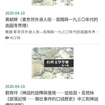
內在辯論的功能。 本文試圖藉由對文本與殖民台灣之社會
結構的再閱讀，證明周金波其實是利用〈志願兵〉，提供
2020-04-10
了一個以論辯消滅異質認同的公共領域。小說中的主角，
黃毓婷〈東京郊外浪人街—翁鬧與一九三〇年代的
代表了不同階級的台灣人，使用過去不曾存在於台灣島上
高圓寺界隈〉
的共同語言，藉著這個公共領域，進行消除異質化認同的
論辯。客觀的第一人稱，除了作為一個冷靜自省的凝視結
標題 東京郊外浪人街—翁鬧與一九三〇年代的高圓寺界隈
構，也是容納一切可能目標、算計的平台。〈志願兵〉這
作者 黃毓婷 東京大學綜合文化研究科比較文學研究博士
41156
個論壇，並不是終極的目標或信念，而是被周金波策略性
課程 摘要 日本普羅作家同盟（NALP）第三次擴大中央委
地用來反映殖民體制下人性共同的真實，因為它仍然允許
員會發表「解散聲明」的一九三四年當年，一個殖民地青
對帝國作為與價值的懷疑，與個人利益的算計等供台灣人
年來到了首都東京。他是出身彰化社頭一個貧窮農村的翁
自省的課題。
鬧。一九二九年從台中師範學校畢業後，懷抱著作家之志
前往首都東京，卻潦倒東京街頭，不到三十五歲即去逝，
也有一說是死在精神醫院裡。縱然辭世太早，獨特的作品
風格和入選內地文學獎的事實都使翁鬧成為文壇上的傳奇
人物。本文從翁鬧之所以成為一則傳說的經過，探究當時
殖民地青年共通的心性，並自翁鬧的散文〈東京郊外浪人
2020-04-10
街——高圓寺界隈〉追尋作家個人史的細節。藉著翁鬧的
劉育玲〈神話的詮釋與運用——從姑目‧荅芭絲
提示，在此得以重現三〇年代存在於大潮流之外的左派群
《部落記憶——霧社事件的口述歷史》中三則神話
集，在鉤沉「高圓寺界隈」其地其人具體的相貌之餘，也
探索了這個抽象空間在當時所具有的意義。
傳說談起〉