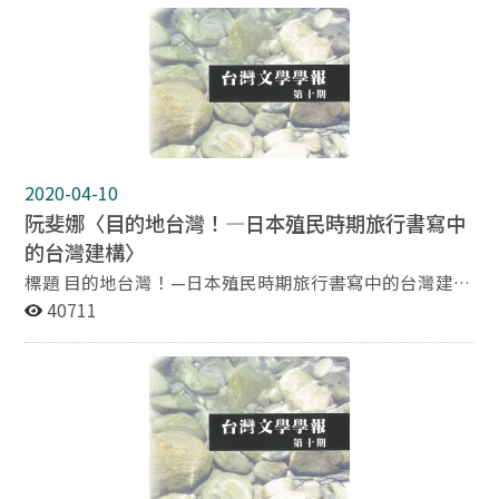
廈門領事李仙得（Charles Le Gendre）所敘述、繪製的
「福爾摩沙風景」是如何幫助他「忠實再現」此島嶼在一
八六〇～一八七〇年代的自然環境。李仙得對台灣的領土
觀點、商／農產品的資訊或戰略上的興趣僅是他更廣泛的
福爾摩沙風景描述上的一小部分而已。在處理李仙得對三
個地區（即台灣北部、台灣中南部以及恆春半島）的風景
描述時，我嘗試擴大檢視的焦點，而將其以文字敘述、地
圖、地質截面、地形略圖及拍攝照片等來描述風景的模式
2020-04-10
也加入一併討論。李仙得對同一個地點所採取的多重觀點
阮斐娜〈目的地台灣！—日本殖民時期旅行書寫中
（例如由海港凝望或親自量測地形、查考岩石與土壤
的台灣建構〉
等），以及其多重描述模式產生了複雜（有時互相矛盾）
且拼湊組合的風景。此研究也發現李氏雖然對恆春半島如
標題 目的地台灣！—日本殖民時期旅行書寫中的台灣建構
此熟悉，但是關於該地自然風景的紀錄卻非常少。
作者 阮斐娜 美國科羅拉多大學東亞系副教授 摘要 過去十
40711
年中，由於後殖民與全球化的研究注入活力，對旅遊研究
的興趣亦開始振興蓬勃。近年的研究著重於全球化與民族
主義之衝突；種族與實相（authenticity）之差距；性別
與殖民空間之間的曖昧關係等議題。其主要貢獻即於揭露
強權旅行者與弱勢本國者之間不平衡的種族對立的意涵。
此類研究強調從殖民主義或新殖民主義的觀點來檢視人類
與物質文明的關係，由人口流動、殖民冒險、族群離散