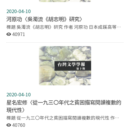
（diaspora）、觀光旅遊等視角來探索強弱利權變動的力
學構造。換言之，從後殖民理論的空間政治及愉悅的問題
2020-04-10
意識來看，歷史古蹟巡禮的大旅行或個人性質的私人逗
河原功〈吳濁流《胡志明》研究〉
留，都不能視為單純無害的行為。 日本殖民在塑造東亞現
代性中扮演著重要角色。日本現代化（即西化）過程，透
標題 吳濁流《胡志明》研究 作者 河原功 日本成蹊高等學
過日本帝國意圖的篩選，曲折連結了一個從大連、首爾、
校教諭、日本大學兼任講師 摘要 吳濁流之長篇小說《亞
40971
東京、上海、台北，更連接英國殖民的香港，法屬的西
細亞的孤兒》，其原題與初始版本皆作《胡志明》。在小
貢，形成一個殖民都會文化城市（colonial
說內容、作品結構與情節安排上，以身為台灣人而遭受之
cosmopolitan）的大連環。透過這些殖民都會的互動，
歧視、精神上的痛楚為主要題材之《胡志明》，可說與
可了解殖民現代性的形成、流通、轉化的過程。本文研究
《亞細亞的孤兒》並無太大差異。但經比較後可發現，其
從十九世紀末的前殖民到二十世紀中殖民期間，台灣與日
主要相異處在於：一、主角姓名由「胡志明」改為「胡太
本之間的文化流動的文學表象。探討日本人戰前／戰後對
明」。二、第二篇中胡志明心儀對象「月英」的自殺，以
台灣的觀點如何發展於台灣多文體的旅行書寫與大眾化的
及其對胡志明的衝擊，在《亞細亞的孤兒》與其後版本皆
推理小說上，並試評美麗的台灣景色如何與大帝國意識型
刪除不見。三、《胡志明》與《亞細亞的孤兒》之字數出
態相衡。
入，《亞細亞的孤兒》之份量幾乎僅剩《胡志明》之
2020-04-10
58%，尤其是做為主要精神所在的第四篇與第五篇，更縮
星名宏修〈從一九三〇年代之貧困描寫閱讀複數的
減至50%以下。故《胡志明》實不可與《亞細亞的孤兒》
現代性〉
逕以同一作品視之。 因為是以皇民化時期的台灣為作品舞
台，《胡志明》中隨處可見作者吳濁流對總督府（志願兵
標題 從一九三〇年代之貧困描寫閱讀複數的現代性 作者
制度、米穀管理令）以及皇民奉公運動（勤勞動員、消防
星名宏修 琉球大學法文學部副教授 摘要 一九三五年一月
40760
訓練、挖掘防空洞、改姓名運動、廢止寺廟、廢止台灣戲