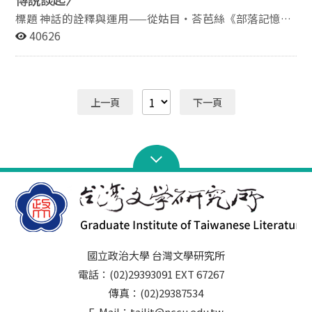
標題 神話的詮釋與運用——從姑目‧荅芭絲《部落記憶
──霧社事件的口述歷史》中三則神話傳說談起 作者 劉
40626
育玲 國立花蓮教育大學民間文學研究所博士生 摘要 在科
學昌明的現代社會，古老的神話與當代人的距離似乎已愈
來愈遙遠；然而卻也有若干神話學者認為，現今人們所面
臨的社會生活景況，在某種程度上其實與原始初民所身處
上一頁
下一頁
的神話世界頗為相近。因此，即便人們如今的思維方式已
無法再創造出神話，但是這個世界仍然處處充滿著形構一
則神話的基本元素，故當代人除了藉由虛擬的神話世界如
小說、電影等，以滿足自身的幻想和填補信仰的空缺外，
其記憶中遙遠的古老神話也從過去穿透時空的阻隔，以不
同的面貌與型態適時地在今日發揮作用。以台灣原住民族
為例，由於目前仍然有一些神話在民間活絡著，因此神話
與族群及當代社會的關係顯然更為緊密，而這種緊密關係
我們可從其族群積極對神話的詮釋和運用中略窺端倪。
國立政治大學 台灣文學研究所
電話：(02)29393091 EXT 67267
傳真：(02)29387534
E-Mail：tailit@nccu.edu.tw