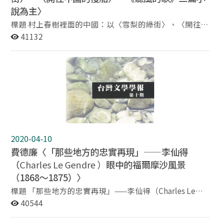
說為主〉
標題 村上春樹裡面的中國：以〈雪梨的綠街〉、〈開往中
國的慢船〉、《聽風的歌》三篇小說為主 作者 藤井省三
41132
東京大學大學院人文社會系研究科文學部教授 摘要 村上
春樹深受中國的影響。其處女作《聽風的歌》（1979）
的開頭一節即寫道「所謂完美的文章並不存在，就像完美
的絕望不存在一樣。」這段話，我想可能是受了魯迅「絕
望之於虛妄，正與希望相同」這段話的觸發吧！村上春樹
在高中時代即愛讀魯迅的〈阿Q正傳〉，有為之傾倒的跡
象。其後甚至以日本菁英白領階級的「Q氏」為主角，寫
成短篇小說〈沒落的王國〉。在他可稱得上是正統式的文
藝評論《寫給年輕的讀者的短篇小說導讀》一書中，村上
2020-04-10
也斷斷續續地提及他的「阿Q」論。此外，在中華街座落
費德廉〈「那些地方的忠實再現」——李仙得
的港都神戶長大，身為侵華戰爭參與者之子的村上春樹以
（
Charles Le Gendre ）
眼中的福爾摩沙風景
最初的短篇小說〈開往中國的慢船〉為始，持續書寫了
《尋羊冒險記》、《發條鳥年代記》、《黑夜之後》等圍
（1868～1875）〉
繞著中國的歷史記憶為題的作品。若是撇除中國的話，我
標題 「那些地方的忠實再現」——李仙得（Charles Le
想是無法談村上文學的。本文嘗試以村上春樹早期作品為
Gendre）眼中的福爾摩沙風景（1868～1875） 作者 費德
40544
線索，來解讀村上文學裡中國這個主題。
廉 美國理德學院歷史系教授 摘要 本論文探索了美國前駐