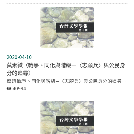
發行的《第一線》（台灣文藝協會機關誌）所刊登的徐瓊
曲、稻米與貴金屬之供出、強制獻金及儲蓄）的批判；反
二的〈島都的近代風景〉與王錦江的〈夜雨〉兩篇短篇小
戰意識的呈現；對日本精神的質疑（如拆除後藤新平銅
說，都捕捉了台北正在蛻變的樣貌。兩位作者所描寫的
像）；對官吏與知識分子的批判等。更有對盲從於時勢以
「島都」的「近代性」，特別突顯了大稻埕的光與影。 琅
及假政策之名中飽私囊之台灣人的批判；以及對於只能以
石生的〈闇〉（《台灣文藝》，1935年2月）與黃氏寶桃
旁觀者自居的作者自身的批判。在《胡志明》中，吳濁流
的〈人生〉（《台灣新文學》，1935年12月）與上述兩
所呈現的批判態度，其激烈程度遠超過《亞細亞的孤
篇作品約莫同時期發表。本論文將以後者二作為中心，對
兒》。 透過《胡志明》，可觀察出吳濁流的批判精神實已
大稻埕內部的黑暗面以及「島都」以外「地方區域」的經
超越時空界限，而不僅停留在「平面世界」的台灣。因此
濟與社會逐漸解體的現象進行解讀。同時，也將檢視殖民
2020-04-10
《胡志明》之中實蘊含了包括對自我存在意義探求等之深
地支配者對於這樣的貧困狀況如何監控、凝視。
莫素微〈戰爭、同化與階級—〈志願兵〉與公民身
刻問題。
分的追尋〉
標題 戰爭、同化與階級—〈志願兵〉與公民身分的追尋
作者 莫素微 中華技術學院共同科專任講師 摘要 〈志願
40994
兵〉是作家周金波第一篇以戰爭為背景的小說，這篇作品
並成為他思考「皇民化」問題的起點。但戰後，〈志願
兵〉卻為周金波在台灣文學的地位，換取了「皇民作家」
等充滿爭議性的名聲。 過去的多數評論認為〈志願兵〉所
欲傳達的是一種對殖民母國日本的終極認同，以致自陷殖
民者刻意創造的殖民思維或殖民心態，屬於殖民政策的產
物。然而，這種解釋忽略了文學作品作為公共領域、提供