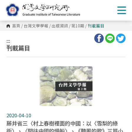
跳
到
主
要
內
首頁
/
台灣文學學報
/
出版資訊
/
第10期
/
刊載篇目
容
區
塊
:::
:::
刊載篇目
2020-04-10
藤井省三〈村上春樹裡面的中國：以〈雪梨的綠
街〉、〈開往中國的慢船〉、《聽風的歌》三篇小