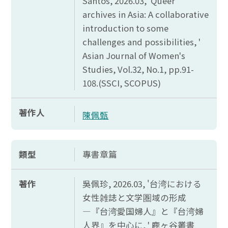
Santos, 2026.03, 'Queer
archives in Asia: A collaborative
introduction to some
challenges and possibilities, '
Asian Journal of Women's
Studies, Vol.32, No.1, pp.91-
108.(SSCI, SCOPUS)
著作人
陳佩甄
類型
專書章篇
著作
吳佩珍, 2026.03, '台湾
における
女性雑誌
と
文学圏域
の
形成
―『台湾愛国婦人』
と『
台湾婦
人界』
を
中心
に, '
鹿
ヶ
谷叢書