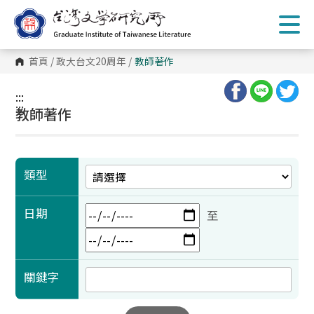
跳
到
主
要
內
首頁
/
政大台文20周年
/
教師著作
容
區
塊
:::
:::
教師著作
類型
日期
至
關鍵字