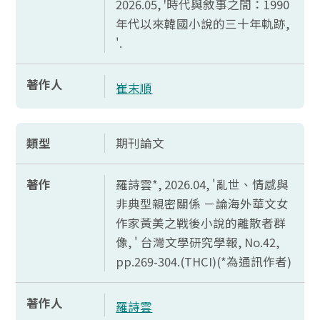
2026.05, '
時代與敘事之間：1990
年代以來韓國小說的三十年軌跡,
'.
著作人
崔末順
類型
期刊論文
著作
羅詩雲*, 2026.04, '亂世、情感與
非典型親密關係 －論海外華文女
作家黃美之戰後小說的離散者群
像, ' 台灣文學研究學報,
No.42,
pp.269-304.(THCI)(*
為通訊作者)
著作人
羅詩雲