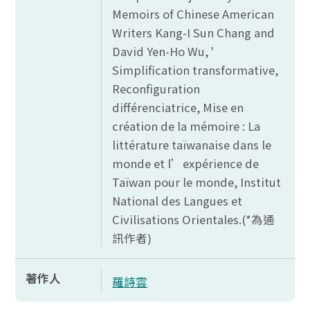
Memoirs of Chinese American
Writers Kang-I Sun Chang and
David Yen-Ho Wu, '
Simplification transformative,
Reconfiguration
différenciatrice, Mise en
création de la mémoire : La
littérature taïwanaise dans le
monde et l’expérience de
Taïwan pour le monde, Institut
National des Langues et
Civilisations Orientales.(*
為通
訊作者)
著作人
羅詩雲