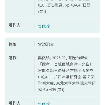
010, 琥珀書房,
pp.43-64.(
日語
(文))
著作人
吳佩珍
類型
會議論文
著作
吳佩珍, 2026.03, '明治維新
の
「
敗者」
と
植民地台湾
ー
北白川
宮能久親王
の
征台言説
と
表象
を
中心
にー, '
日本学研究会 第７回
学術大会, 東北大學大學院文學研
究科.(日語(文))
著作人
吳佩珍