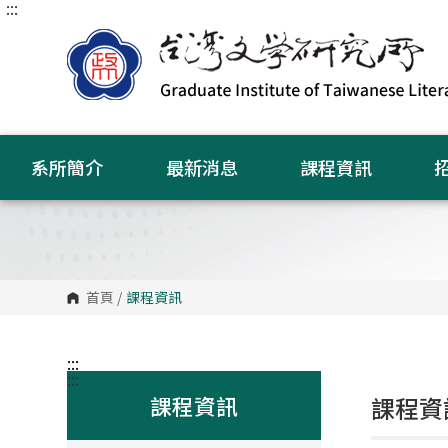
:::
跳
到
主
要
內
容
區
塊
系所簡介
最新消息
課程資訊
首頁
/
課程資訊
:::
:::
課程資訊
課程資