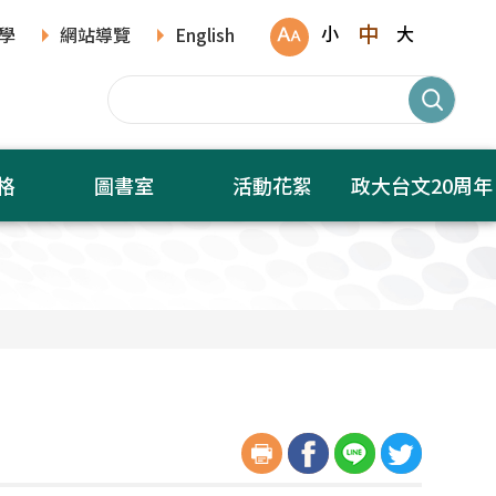
中
小
大
學
網站導覽
English
格
圖書室
活動花絮
政大台文20周年