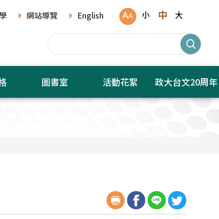
中
小
大
學
網站導覽
English
格
圖書室
活動花絮
政大台文20周年