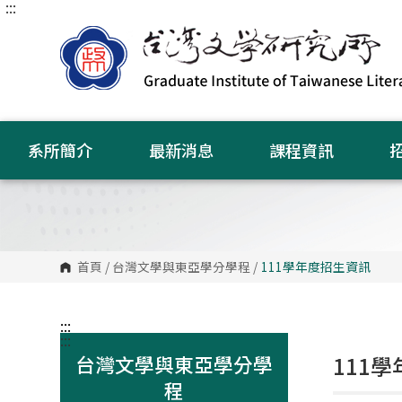
:::
跳
到
主
要
內
容
區
塊
系所簡介
最新消息
課程資訊
首頁
/
台灣文學與東亞學分學程
/
111學年度招生資訊
:::
:::
台灣文學與東亞學分學
111
程