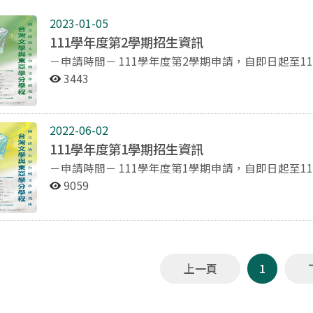
2023-01-05
111學年度第2學期招生資訊
－申請時間－ 111學年度第2學期申請，自即日起至112年2月3日（五）止。 －申請資格－ 本校各學系學士
班在校生 －招生名額－ 15人 －繳交資料－ 1.申請表（如附檔） 2.在校歷年成績影本（入學至111學年度
3443
第1學期成績即可） 請線上繳交，連結：https://forms.gle/QyaSSjWwb2Gu3sS66 －111學年度第2學期開
課科目－ 日治時期台灣文學選讀（羅詩雲）二D56 東亞近代文學專題（崔末順）三34C（限大三以上學生修
習） 香港文學（陳智德）五D56 －聯絡方式－ 聯絡人：吳慧玲 電話：02-29393091分機67267 Email：
2022-06-02
tailit@nccu.edu.tw
111學年度第1學期招生資訊
－申請時間－ 111學年度第1學期申請，自即日起至111年8月15日（一）止。 －申請資格－ 本校各學系學
士班在校生 －招生名額－ 20人 －繳交資料－ 1.申請表（如附檔） 2.在校歷年成績影本（入學至110學年
9059
度第2學期成績即可） 請線上繳交，連結：https://forms.gle/vjAYwN3rrX7o6o7F8 －111學年度第1學期開
課科目－ 台灣現代文學選讀（陳佩甄） －聯絡方式－ 聯絡人：吳慧玲 電話：02-29393091分機67267
Email：tailit@nccu.edu.tw
上一頁
1