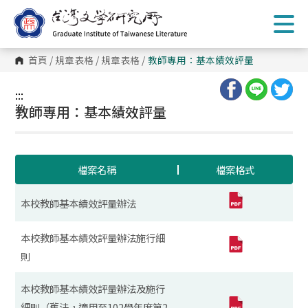
跳
到
主
要
內
首頁
/
規章表格
/
規章表格
/
教師專用：基本績效評量
容
區
塊
:::
:::
教師專用：基本績效評量
檔案名稱
檔案格式
本校教師基本績效評量辦法
本校教師基本績效評量辦法施行細
則
本校教師基本績效評量辦法及施行
細則（舊法，適用至102學年度第2