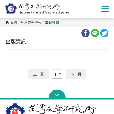
跳
到
主
要
內
首頁
/
台灣文學學報
/
出版資訊
容
區
塊
:::
:::
出版資訊
上一頁
下一頁