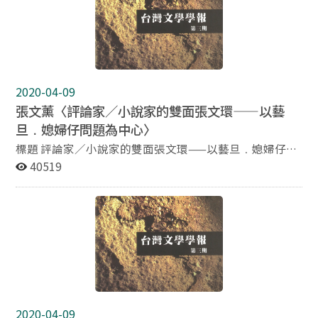
2020-04-09
張文薰〈評論家／小說家的雙面張文環——以藝
旦﹒媳婦仔問題為中心〉
標題 評論家／小說家的雙面張文環——以藝旦﹒媳婦仔問
題為中心 作者 張文薰東京大學大學院人文社會系研究科
40519
博士課程 摘要 創辦《台灣文學》雜誌，在40年代文壇與
西川滿《文藝台灣》分庭抗禮的張文環，以其雜誌事業與
富於台灣色彩的小說創作，向來被視為具豐富民族精神的
台灣代表作家。但若觀察其小說之外的隨筆、評論等文
字，將發現對國策積極配合的另一面的張文環。本文以張
文環針對同一主題—媳婦仔問題，利用座談會、評論雜
文、小說等三種型態所陳述的不同發言為分析對象，探討
張文環對不同媒體的掌握，以及其意識到自己身為殖民地
知識份子，所肩負的責任與面對殖民政府公權力之際的態
2020-04-09