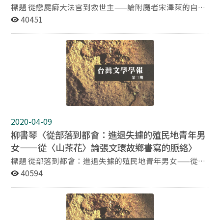
在這批年輕女作家大膽坦率的書寫風格筆下，「新青年」
標題 從戀屍癖大法官到救世主——論附魔者宋澤萊的自我
們最常聚集出沒的空間，不是公園郊野也不是書店戲院，
救贖 作者 黃錦樹暨南國際大學中文系副教授 摘要
40451
而是Pub、酒吧。台灣與大陸的歷史環境、生活條件儘管
大相逕庭，文本裏的酒吧文化竟然出奇地類似：黃種都會
青年男女中點綴幾個黑白面孔，在聲光酒色、人種雜遢、
暴力藥品交織的幽暗窄小的迷幻空間中萍聚偷歡。 本篇論
文的主旨想探問的是：在這貌似跨國界的酒吧世界裏，兩
岸次文化在酒精、電音與麻藥的催化下逕行統一了嗎？置
身在酒吧這個當代中外文化的交界上，兩岸新世代是否真
已擺脫各自歷史的軌道，躍入全球化運行呢？或者，在貌
合的表象下，仍是各自表述、各說各話？
2020-04-09
柳書琴〈從部落到都會：進退失據的殖民地青年男
女——從〈山茶花〉論張文環故鄉書寫的脈絡〉
標題 從部落到都會：進退失據的殖民地青年男女——從
〈山茶花〉論張文環故鄉書寫的脈絡 作者 柳書琴靜宜大
40594
學中國文學系副教授 摘要 本文以近期翻譯出版之張文環
戰前長篇小說〈山茶花〉為中心，試圖從「故鄉書寫」的
視角對〈山茶花〉進行分析，以便為「張文環文學」的整
體解讀提供一些新視野。文中將同時對小說文本、作家的