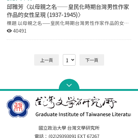
度。在時事逼迫知識份子表態的時代，懷抱改善台灣生活
邱雅芳〈以母親之名——皇民化時期台灣男性作家
文化之理想的張文環，為求解決台灣社會由來已久的弊
作品的女性呈現 (1937-1945)〉
病，先藉由輿論喚起大眾注目，進而在發言上配合國策命
題，以求引進公權力的解決。代表作〈藝妲之家〉（藝旦
標題 以母親之名——皇民化時期台灣男性作家作品的女性
之家）亦為其落實理念的一環。藉由這些分析，冀能勾勒
呈現 （1937-1945） 作者 邱雅芳國立勤益技術學院共同
40491
出作為戰時下知識份子之張文環，在幾成定說的「風俗作
科兼任講師 摘要 回顧皇民化時期的文學作品，其中對國
家」評價外更為豐富多元的面貌。
家議題的討論，主要還是以父權思考為基調，女性對於國
家議題往往是無聲或不在場的。從文本中所安排的性別角
色與位置，就可以窺探出作者的用意。在這些作品裏的主
上一頁
下一頁
角，無論對國族認同的選擇是如何地掙扎、痛苦，或內心
交戰，作者都是安排男性來做代言人，這亦暴露了女性不
足以談論國家的看法。另一方面，日據時期的台灣男性作
家，卻大量運用母親形象傳達理想的台灣女性，他們擅長
以母親正面/負面的形象來影射自我對台灣的愛戀/厭棄。
雖然這些男性作家多已受過二０年代國際性婦女解放意識
的吹拂，卻仍然無法擺脫封建社會的兩性思考模式。因
此，本文嘗試將台灣男性作家作品的女性造像，置放在日
據時期的政治場域中討論，分析作者對國族議題的性別迷
思與陰性化呈現。
國立政治大學 台灣文學研究所
電話：(02)29393091 EXT 67267