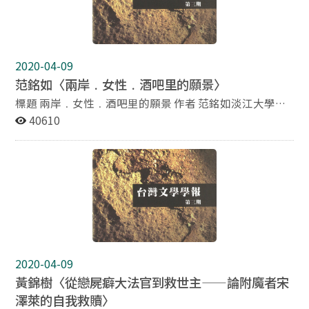
4，1998年9月）
看出其順應總督府之增產政策的痕跡。或者說，此做可以
被解釋為是充分體現了派遣作家之情報課之意圖的「國策
文學」。如此一來，早期作品中明確受到普羅文學影響之
呂赫若，是如何轉變至為此種國策文學執筆的境地呢？本
2020-04-09
文旨在將呂赫若與同是由普羅文學轉進國策文學之路的日
范銘如〈兩岸﹒女性﹒酒吧里的願景〉
本轉向作家進行比較，從而分析最終冀求「生產性的東
西」的呂赫若所一路走來的軌跡。
標題 兩岸﹒女性﹒酒吧里的願景 作者 范銘如淡江大學中
文系副教授 摘要 在（後）資本主義與全球化熱浪的襲捲
40610
下，台灣和大陸的各大都市競相以國際化程度自我標榜。
尤其在兩岸國際化最極致的都市，台北與上海，最明顯可
見外來文化的影響。面對全球村的趨勢走向，許多學者憂
心忡忡地提出後殖民主義的警訊，擔心強勢經濟的衝擊將
造成民族、本土文化的嚴重流失。有一些較樂觀的學者則
認為，國際化的交流機制不但可以強化台灣大陸的競爭
力，而且可以提供一個和解的平台，抒解兩岸長久以來的
對峙緊張。 在每一波文化潮流的迭替中，女性，往往被當
成時代的隱喻或象徵，九０年代大陸市場的開放、經濟的
2020-04-09
改革，台灣解嚴後各種大敘述瓦解中的眾聲喧嘩，使得兩
黃錦樹〈從戀屍癖大法官到救世主——論附魔者宋
岸各自出現一批令人側目的「新人類」女性和新世代女作
澤萊的自我救贖〉
家。兩岸新世代女作家都熱中描繪新人類的生活與思考，