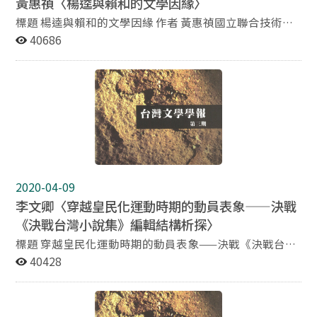
黃惠禎〈楊逵與賴和的文學因緣〉
用啟蒙、反殖民或純文學的評價標準來恣意貶抑。吳漫沙
的通俗言情小說一方面具有啟蒙話語的時代觀念，另一方
標題 楊逵與賴和的文學因緣 作者 黃惠禎國立聯合技術學
面也顯示作者對愛情或兩性觀的父權保守態度，前者顯示
院共同科講師 摘要 在台灣文學史上，楊逵被視為賴和文
40686
就思想上言情小說未必沒思想性，但後者這曖昧的現代性
學的繼承人。兩人年齡相差十一歲，其關係親如父子兄
可能也是新文學作品中尚未被深究的課題。至於吳漫沙的
弟，亦如師友。經濟上楊逵曾經接受賴和的援助；文學方
戰爭小說，我們指出吳的「中國僑民」身份在他書寫上產
面，賴和為楊逵取筆名，並實際在文學創作方面給予指
生的作用，而作者對壓迫性體制一般地易於屈從的態度，
導，現存楊逵手稿〈貧農的死〉尚有賴和潤式的筆跡可茲
也使作者致力於協力編造「日華親善」、「東亞共容」的
證明。蒙受賴和栽培之恩，楊逵運用個人的影響力，將賴
戰爭謊言，繼過去僅以日文作者之皇民文學為討論對象的
和介紹給對其作品完全陌生的日本文壇與戰後中國來臺的
情形，這種中國白話文作者的皇民化主題小說使我們在相
知識份子，對賴和的文學成就有宣揚之功。比較兩人的文
關文史議題上，又開啟了另一種思索的可能。
學風尚可以發現：楊逵的作品確實跟賴和文學的精神有近
似之處。本文主要從楊逵的作品來找尋證據，探討兩人在
2020-04-09
文學上的關係。希望有助於了解賴和在台灣新文學史上的
李文卿〈穿越皇民化運動時期的動員表象——決戰
角色，並藉此一窺楊逵文學歷程之淵源，作為研究台灣新
《決戰台灣小說集》編輯結構析探〉
文學發展的依據。
標題 穿越皇民化運動時期的動員表象——決戰《決戰台灣
小說集》編輯結構析探 作者 李文卿政治大學中國文學系
40428
博士班學生 摘要