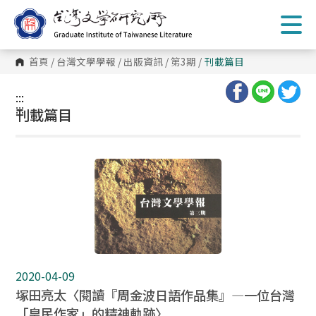
跳
到
主
要
內
首頁
/
台灣文學學報
/
出版資訊
/
第3期
/
刊載篇目
容
區
塊
:::
:::
刊載篇目
2020-04-09
塚田亮太〈閱讀『周金波日語作品集』—一位台灣
「皇民作家」的精神軌跡〉