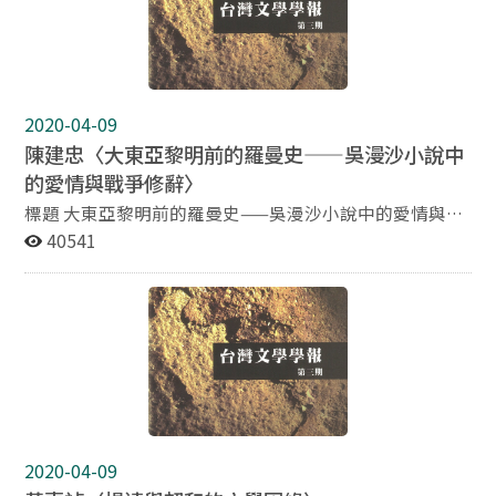
故鄉書寫、故鄉經驗，進行交叉比對，並依序探討：一、
〈山茶花〉、在張文環創作史及台灣文學史上的重要性。
二、〈山茶花〉與作者故鄉經驗之關連。三、〈山茶花〉
與張文環其他故鄉書寫的互文關係。四、小說中進退失據
的殖民地新世代。五、張文環故鄉書寫的洞見與不見。 筆
2020-04-09
者認為，〈山茶花〉作為張文環「第一部長篇」的意義，
陳建忠〈大東亞黎明前的羅曼史——吳漫沙小說中
正在於他在這部跳脫篇幅限制的小說中，首次展現對殖民
的愛情與戰爭修辭〉
地「社會與價值變遷」問題的書寫自覺，並未他往後的鄉
土書寫勾勒了基本的批判結構。〈山茶花〉發表之後，張
標題 大東亞黎明前的羅曼史——吳漫沙小說中的愛情與戰
文環進入個人創作的顛峰期，此後他的故鄉書寫日愈具備
爭修辭 作者 陳建忠靜宜大學中文系助理教授 摘要 吳漫沙
40541
「台灣」即「被殖民者的自我社會」之象徵，國族寓言的
的文學和其他具有相同「問題性」的作家一樣，具備了一
深度因而日益具足。
些「準排除」的特質，吳漫沙尤其在這方面具有高度的
「兩重邊緣性」。第一重邊緣性就是其小說強烈的「通俗
與言情取向」，第二重邊緣性則是其戰爭時期小說強烈的
「皇民化取向」。本文試圖嘗試在一個文學史傳統重估的
角度下，對無法進入「正統」的吳漫沙之小說進行與「被
典律化」」作品的對照閱讀，以期更深入理解台灣文學的
建構機制及其實象。 在討論過吳漫沙小說的愛情與戰爭修
辭後，我們可以發現，這些可能影響更深遠卻不被列如文
2020-04-09
學史系譜的小說，其實具有相當豐富的議題性，不一定要