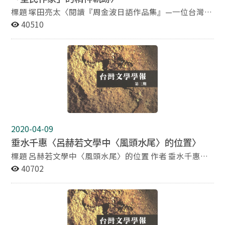
標題 塚田亮太〈閱讀『周金波日語作品集』—一位台灣
「皇民作家」的精神軌跡〉 作者 塚田亮太日本同志社大
40510
學講師 摘要 周金波生於戰前的台灣、受日本教育，在牙
科診所的醫業之外也從事文學創作。因其於台灣實施志願
兵制度之際寫出小說「志願兵」而一舉成名。戰後的台灣
由於經過統治者交替，社會的價值基準也被置換成新統治
者的價值基準，周金波就在這樣的環境下被定位成「皇民
作家」。眾所皆知，戰後台灣對「皇民」一詞所賦予的印
象，幾乎等同於「漢奸」這一類的詈罵；一旦被貼上了這
個名詞，便預告了未來不可能獲得冷靜客觀的研究評價，
這在當時政治凌駕科學的台灣實屬無奈。另外，日本人對
2020-04-09
周金波的研究亦未必能理解周金波作為一個台灣人的苦
垂水千惠〈呂赫若文學中〈風頭水尾〉的位置〉
楚。拙論在此鋪陳周金波在殖民地這個多方受限的條件
下，如何一邊帶著台灣人的苦惱、一邊思慮「為著台灣的
標題 呂赫若文學中〈風頭水尾〉的位置 作者 垂水千惠橫
將來」有所作為。戰後，周金波面對外來橫暴的國民黨政
濱國立大學留學生中心教授 摘要 刊載於1994年8月〈台灣
40702
權依然堅持昂然不屈的姿態，與其他汲汲於自我辯護或主
時報〉的呂赫若〈風頭水尾〉，是受台灣總督府情報課所
動邀功的人們相較之下，格外顯出周金波其人不迎合時
囑託而執筆的作品，並於其後收錄在〈決戰台灣小說集〉
權、在任何境地都能泰然自處的風骨。由此可以看出周金
（1994）之中。在許多面向上，〈風頭水尾〉不僅使人
波對鄉土台灣真誠的情感，亦足以澄清部分人士對他的誤
聯想起國策農民文學中的代表作—和田傳（Wada
解。 （初次登載於愛知大學現代中國學會「中國21」Vol.
Tsutou）〈大日向村〉（Ohinatamura），在內容上也可