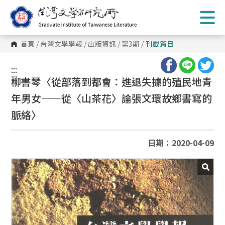
跳
到
主
要
內
首頁
/
台灣文學學報
/
出版資訊
/
第3期
/
刊載篇目
容
區
塊
:::
:::
柳書琴〈從部落到都會：進退失據的殖民地青
年男女——從〈山茶花〉論張文環故鄉書寫的
脈絡〉
日期：2020-04-09