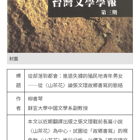
封面
標
從部落到都會：進退失據的殖民地青年男女
題
——從〈山茶花〉論張文環故鄉書寫的脈絡
作
柳書琴
者
靜宜大學中國文學系副教授
本文以近期翻譯出版之張文環戰前長篇小說
〈山茶花〉為中心，試圖從「故鄉書寫」的視
角對〈山茶花〉進行分析，以便為「張文環文