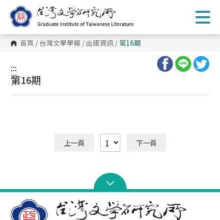
跳
到
主
要
內
首頁
/
台灣文學學報
/
出版資訊
/
第16期
容
區
塊
:::
:::
第16期
上一頁
下一頁