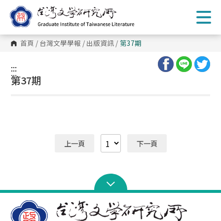
跳
到
主
要
內
首頁
/
台灣文學學報
/
出版資訊
/
第37期
容
區
塊
:::
:::
第37期
上一頁
下一頁