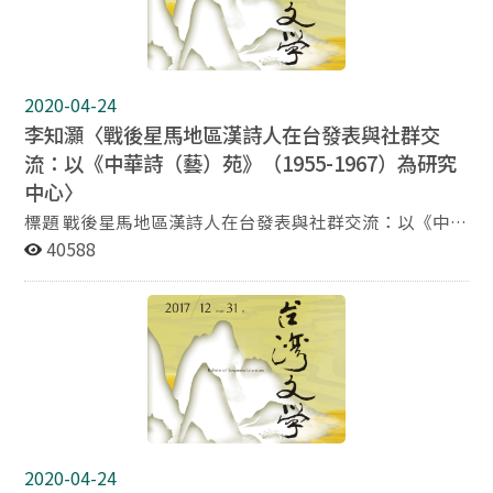
方面，他又鼓勵女性教育、革命，將藝旦的詩歌創作納入
詩話，具先鋒性的女性主義主張，展現了性別意識在現代
與傳統之激盪下的諧和與矛盾。尤有進之，他的詩裡寫出
原鄉在不同場域舉行的文藝活動，如射覆藏鉤、鬥茗敲
2020-04-24
詩、傳臚評春，也在殖民地的風月場裡流行著。閨房之私
李知灝〈戰後星馬地區漢詩人在台發表與社群交
的鬥茗敲詩，歡場中短暫相值的男女仿擬趙明誠、李清照
流：以《中華詩（藝）苑》（1955-1967）為研究
兩人的鰜鰈情深；祭儀後的射覆拼酒、藏鈎競局，模仿了
百姓生活中的嘉年華；而花榜評春，更是複製了科舉場中
中心〉
傳臚形式，撫慰著世變下進退失據的台灣傳統文人。風雅
標題 戰後星馬地區漢詩人在台發表與社群交流：以《中華
想像如何成為寄託自我懷抱以及中原國族想像之所在，值
詩（藝）苑》（1955-1967）為研究中心 作者 李知灝 國
40588
得吾人注意。
立虎尾科技大學通識教育中心助理教授 摘要 《中華詩
苑》（1955.02-1960.05）為戰後台灣發行重要漢詩刊之
一，後改名為《中華藝苑》（1960.06-1967.08）。其內
容以多元的專欄來吸引不同背景的讀者，亦開設「海外新
聲」等專欄供世界各地詩友投稿交流，當中多有來自星馬
地區漢詩人投稿。本論文首先簡述《中華詩（藝）苑》之
相關人員與專欄結構，並論述該刊開拓海外詩壇之概況。
其次試圖從現有文獻與詩刊發表作品中，釐清在詩刊中發
表之星馬地區漢詩人生平。最後透過整理、統計，呈現這
2020-04-24
些漢詩人在詩刊發表之狀況，從發表行為中分析星馬漢詩