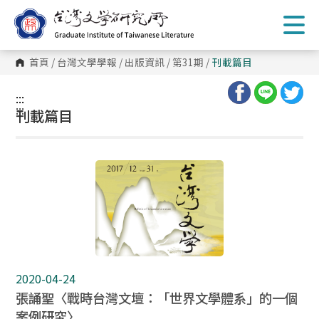
跳
到
主
要
內
首頁
/
台灣文學學報
/
出版資訊
/
第31期
/
刊載篇目
容
區
塊
:::
:::
刊載篇目
2020-04-24
張誦聖〈戰時台灣文壇：「世界文學體系」的一個
案例研究〉