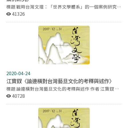
標題 戰時台灣文壇：「世界文學體系」的一個案例研究
作者 張誦聖 德州大學奧斯汀校區亞洲研究學系、比較文
41326
學研究所教授 摘要 近年來，不少學者試圖發展出一套不
具排他性的分析架構來重新討論「世界文學」。然而，雖
然經過了後殖民主義和多元文化論述的洗禮，在實踐的層
面來說，東亞地區現代文學受重視的程度，至今仍然無法
與曾經直接受到西方殖民統治的地區所產生的作品─諸如
英語語系、法語語系的「新興文學」─相提並論。一個重
要原因是：我們缺少將東亞地區視為一個整體、辨認並釐
清具有區域性共同特質的文學發展動力、流通路徑、和演
化模式的系統性綜合考察。本文由「體制」的角度出發，
2020-04-24
來檢視戰時台灣文學場域的重構和一些關鍵性美學議題，
江寶釵〈論連橫對台灣藝旦文化的考釋與述作〉
目的是想進一步歸納出與強勢西方文化發生碰撞之後的現
代東亞社會裡經常出現的幾種文學發展模態。此篇案例研
標題 論連橫對台灣藝旦文化的考釋與述作 作者 江寶釵 國
究所討論的內容包括：受外力影響重新組構的文學場域；
立中正大學台灣文學與創意應用研究所教授 摘要 本文討
40728
強制性的場域疆界重劃及其效應；具有競爭關係的「美學
論連橫之出入風月場所，以及相關於藝旦文化的各種論
位置」的形成；受西方影響而凝聚於「藝術自主性」信念
述，意在指出連橫對當時的女性文化文獻、女性文藝或曲
的美學群體；片段交叉的多重美學譜系；非常時期的「情
藝的保存，有著具體的貢獻。他裨補了某些文化知識的缺
感結構」與文學參與者的應對策略。
口，一方面，當時文人與藝旦在風月場裡的交流，以及活
動舉辦的形式，他觀視藝旦不免有物化女性的傾向，另一