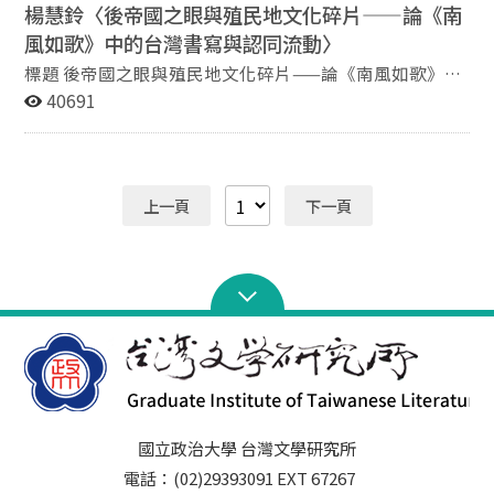
楊慧鈴〈後帝國之眼與殖民地文化碎片——論《南
人之社群活動。 研究中發現星馬地區漢詩社群發表於《中
風如歌》中的台灣書寫與認同流動〉
華詩（藝）苑》者，來自新加坡、檳城、吡叻（霹靂）、
砂拉越與北婆羅洲（沙巴）等地。除個人閒詠外，更有社
標題 後帝國之眼與殖民地文化碎片——論《南風如歌》中
群集體發表之專欄或參與他國社群活動之紀錄，更多次在
的台灣書寫與認同流動 作者 楊慧鈴 國立臺灣師範大學臺
40691
《中華詩（藝）苑》舉辦之詩藝競賽獲得佳績。透過本議
灣語文學系博士班研究生 摘要 本文藉由《南風如歌—一
題之探討，可知星馬漢詩人藉由《中華詩（藝）苑》的發
個日本阿嬤的台灣鄉愁》中的台灣書寫來釐清與灣生相關
表平台，與台灣或東亞其他地區漢詩人之互動，以及戰後
的認同詮釋：第一、灣生的「故鄉台灣」是一個「凝結時
台灣與新加坡、馬來西亞間的漢詩交流與互動。
空體」，台灣作為灣生故鄉認同的身分元素被調度出場
上一頁
下一頁
時，其必然是與日本作為國族認同相伴隨的，所指涉的時
空意義則僅止於日殖時期，並不向後延展，亦不包含當代
台灣。第二、由於戰後社會處境的雷同，在地台灣人與灣
生便以作為被壓抑根源的殖民地經驗為依歸，在殖民體制
退場後加以懷舊想像與再詮釋，形成了一種溢出國族之外
的「跨時空想像共同體」，但此一共同體情感卻十分脆
弱，在主體實際遭逢時極易因雙方互動的力場變化而鬆動
甚至瓦解，呈現出複雜的面貌與角力的態勢。最後提醒台
灣社會不應忽視：灣生選擇台灣為養老的落腳地，某部分
的背後促成因素其實是日本政府當代的「游牧享老政策」
國立政治大學 台灣文學研究所
與帝國擴張時期的「移殖民政策」二者在前殖民地的跨時
電話：(02)29393091 EXT 67267
代相遇。