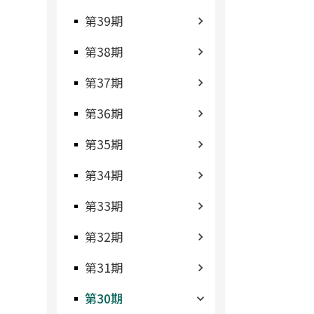
第39期
第38期
第37期
第36期
第35期
第34期
第33期
第32期
第31期
第30期