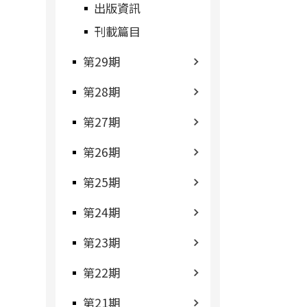
出版資訊
刊載篇目
第29期
第28期
第27期
第26期
第25期
第24期
第23期
第22期
第21期