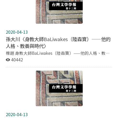
根本性的重構，而在一九二〇年代中後期間逐漸形成。筆
台灣知識分子，遊記所錄旅途時間之長、空間移動之廣，
者進一步指出，此一精神世界以及思想世界的重構源自於
當時難有台灣人能超越他，更增添他的旅遊書寫所蘊藏的
兩個相互糾結的面向影響所致：一方面是透過他的經驗性
學術研究價值。本文以林獻堂一九二七年日記及《環球遊
的政治社會網絡建構而成，一方面則是他抽象地透過印刷
記》為文本，參考旅行、敘事等理論概念，分別就「從日
資本主義的宣傳與閱讀的意識型態建構而成。
記到遊記的自我敘事」、「世界歷史記憶的再現」、「日
2020-04-13
記與遊記的文化啟蒙論述」等三個主題面向加以探討，以
孫大川〈身教大師
BaLiwakes（
陸森寶）——他的
期能呈現這位台灣知識分子的日記與旅遊書寫在文學與文
人格、教養與時代〉
化史上的特殊意義。
標題 身教大師BaLiwakes（陸森寶）——他的人格、教養
與時代 作者 孫大川 國立政治大學台灣文學研究所副教授
40442
摘要 本論文是對卑南族耆老BaLiwakes（陸森寶）生命史
的研究，分別從部落、日本殖民政府、中華民國政府以及
天主教信仰等不同面向和時代的影響，來了解BaLiwakes
的人格養成及其民族所經歷的變遷和歷史命運。同時，本
研究也嘗試藉BaLiwakes個人生命經驗的剖析，填補近百
年來台灣精神史上的一段空白，並將原住民文學的研究向
前推至日治時代。
2020-04-13