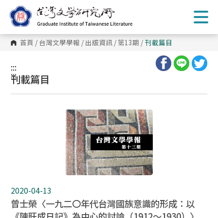
跳
到
主
要
內
首頁
/
台灣文學學報
/
出版資訊
/
第13期
/
刊載篇目
容
區
塊
:::
:::
刊載篇目
2020-04-13
曾士榮〈一九二〇年代台灣國族意識的形成：以
《陳旺成日記》為中心的討論（1912～1930）〉