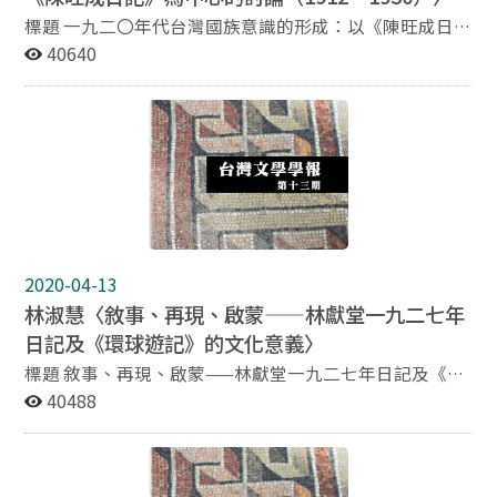
標題 一九二〇年代台灣國族意識的形成：以《陳旺成日
記》為中心的討論（1912～1930） 作者 曾士榮 國立政治
40640
大學台灣文學研究所助理教授 摘要 當前學界對於一九二
〇年代台灣政治文化運動的相關研究已經累積到相當的程
度，但是以下的關鍵問題似乎仍需要適當的回應：一九一
〇年代的台灣社會與一九二〇年代的台灣社會看來是如此
的不同，從前者到後者的歷史變遷在台灣社會的脈絡中究
竟是如何呈現的？換言之，一九二〇年代風起雲湧的近代
式台灣政治文化運動是如何在台灣社會的具體脈絡中浮現
並開展？通過陳旺成這位台灣政治文化運動參與者的個人
視角，而非多數學者所採用的運動史的取徑，筆者檢視他
2020-04-13
跨越一九一〇年代與一九二〇年代的私人日記紀錄，試圖
林淑慧〈敘事、再現、啟蒙——林獻堂一九二七年
對此一課題作出回應。 本文從「日記／認同」的研究取徑
日記及《環球遊記》的文化意義〉
切入，以一九二〇年代台灣的國族意識的形成為主題，援
用約計四十八冊且尚待出版的《陳旺成日記》為主要研究
標題 敘事、再現、啟蒙——林獻堂一九二七年日記及《環
史料，試圖探討台灣的國族意識在什麼樣的具體的歷史脈
球遊記》的文化意義 作者 林淑慧 國立台灣師範大學台灣
40488
絡下、如何地形成的課題。 筆者指出，在一九二〇年代的
文化及語言文學研究所助理教授 摘要 林獻堂為台灣二十
前半期間（1920～1925），陳旺成的整個精神世界以及
世紀上半葉的知識菁英，於文化史上佔有重要的地位。其
思想世界經歷一次根本性的重構，而他的台灣國族意識
日記不僅因牽涉眾多事件而具有歷史厚度，且蘊含個人的
（Taiwanese national consciousness）則是伴隨著此一
思想關照。他又是日本殖民時期首位遠至歐美多國旅遊的