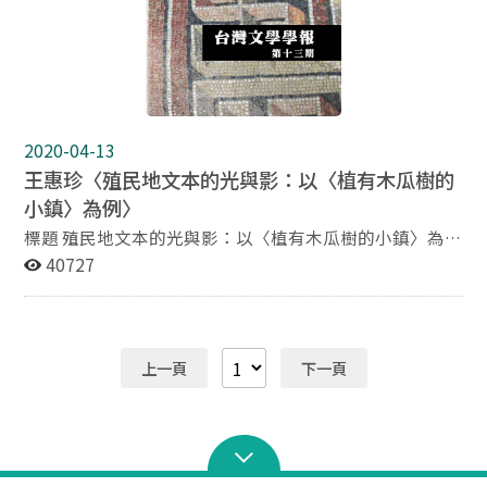
奇的經驗。那些文化價值被台灣留日學生視為優越而近代
的表徵，而他們在日本境內又如何對應這些價值？本文指
出這些近代性的行事方式並非全然出自日本傳統，而是由
日本與周邊區域和國際世界多方互動所致。藉此，來說明
某些台灣留日學生藉以發現並挑戰其認同的那些共通感的
模式，還有二十世紀全球化邏輯下所框架並滋養的社會對
2020-04-13
話。張深切、楊肇嘉、杜聰明、陳逸松之回憶錄是本文著
王惠珍〈殖民地文本的光與影：以〈植有木瓜樹的
力所在。
小鎮〉為例〉
標題 殖民地文本的光與影：以〈植有木瓜樹的小鎮〉為例
作者 王惠珍 國立清華大學台灣文學研究所助理教授 摘要
40727
本文根據〈植有木瓜樹的小鎮〉獲獎後在日台文壇接受狀
況的評論資料，探討殖民宗主國讀者和殖民地讀者對殖民
地文本的接受過程，以期了解他們如何閱讀評價該篇作
品，關注文本接受的歷史性，考察接受者和接受活動的歷
上一頁
下一頁
史環境與歷史條件，梳理出戰前〈植〉在中央文壇和殖民
地文壇的接受狀況與爭議之處，重新思考作者、文本、讀
者三者間的關係。 日、台讀者的閱讀理解〈植有木瓜樹的
小鎮〉的方式，亦因讀者個人的思想背景和預期理解的差
異，而產生迥異的閱讀詮釋結果。因此，本文首先介紹