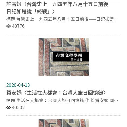
許雪姬〈台灣史上一九四五年八月十五日前後——
日記如是說「終戰」〉
標題 台灣史上一九四五年八月十五日前後——日記如是說
「終戰」 作者 許雪姬 中央研究院台灣史研究所所長 摘要
40776
本文使用林獻堂、黃旺成、黃繼圖、吳鴻麒、吳平城、楊
基振、吳新榮個人的日記（三人在海外、五人在台灣），
分成八月十五日當天，以及其前、後做為探討八月這個
月，面對日本的投降，台灣人如何反應。過去官方的記載
總是說，對於戰後重回祖國懷抱，台灣人滿心歡喜，實則
經由這八位記主的日記可以了解，台灣人的感情相當複
雜，既不能無視於日本的敗，也還難以正視中國的勝，但
至少有戰爭結束的歡喜，及對未來的不安。 日記是個人連
續性的生活記錄，是研究歷史的第一級史料，由日記可以
2020-04-13
看出個人不同的心情，但同時也可以由不同人的日記建構
賀安娟〈生活在大都會：台灣人旅日回憶錄〉
出一個共同的終戰之歷史記憶。
標題 生活在大都會：台灣人旅日回憶錄 作者 賀安娟 國立
台灣師範大學台灣文化及語言文學研究所副教授 摘要 本
40502
文透過摘選數位日本殖民時代留日學生的回憶錄篇章，來
探討所謂「成為日本人」此一概念。對於習於以傳統中國
心態與行事邏輯的台灣留日學生而言，日本化帶來許多新