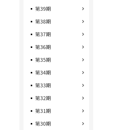
第39期
第38期
第37期
第36期
第35期
第34期
第33期
第32期
第31期
第30期