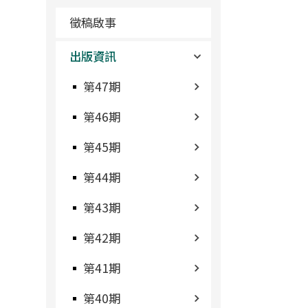
徵稿啟事
出版資訊
第47期
第46期
第45期
第44期
第43期
第42期
第41期
第40期