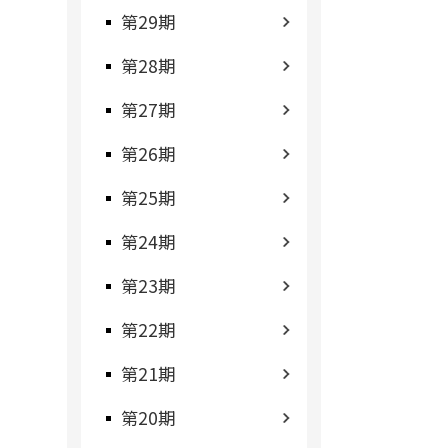
第29期
第28期
第27期
第26期
第25期
第24期
第23期
第22期
第21期
第20期