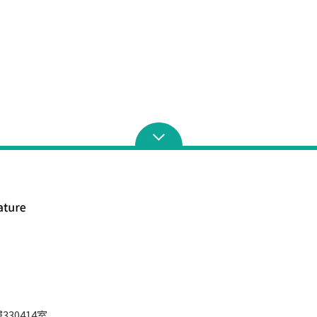
30414室