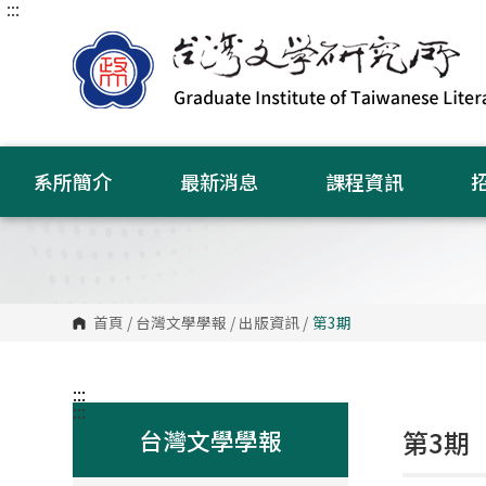
:::
跳
到
主
要
內
容
區
塊
系所簡介
最新消息
課程資訊
首頁
/
台灣文學學報
/
出版資訊
/
第3期
:::
:::
台灣文學學報
第3期