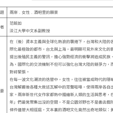
題
兩岸﹒女性﹒酒吧里的願景
范銘如
者
淡江大學中文系副教授
在（後）資本主義與全球化熱浪的襲捲下，台灣和大陸的
際化最極致的都市，台北與上海，最明顯可見外來文化的
提出後殖民主義的警訊，擔心強勢經濟的衝擊將造成民族
為，國際化的交流機制不但可以強化台灣大陸的競爭力，
對峙緊張。
在每一波文化潮流的迭替中，女性，往往被當成時代的隱
台灣解嚴後各種大敘述瓦解中的眾聲喧嘩，使得兩岸各自
要
家。兩岸新世代女作家都熱中描繪新人類的生活與思考，
年」們最常聚集出沒的空間，不是公園郊野也不是書店戲院
條件儘管大相逕庭，文本裏的酒吧文化竟然出奇地類似：