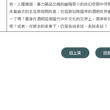
色、人種雜遢、暴力藥品交織的幽暗窄小的迷幻空間中萍
本篇論文的主旨想探問的是：在這貌似跨國界的酒吧世界
一了嗎？置身在酒吧這個當代中外文化的交界上，兩岸新
呢？或者，在貌合的表象下，仍是各自表述、各說各話？
回上頁
回