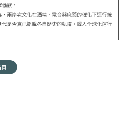
聚偷歡。
裏，兩岸次文化在酒精、電音與麻藥的催化下逕行統
世代是否真已擺脫各自歷史的軌道，躍入全球化運行
首頁