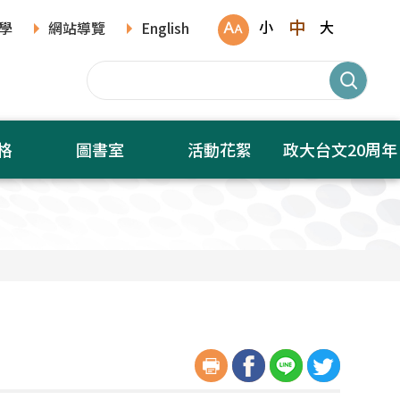
中
小
大
學
網站導覽
English
格
圖書室
活動花絮
政大台文20周年