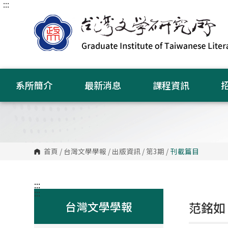
:::
跳
到
主
要
內
容
區
塊
系所簡介
最新消息
課程資訊
首頁
/
台灣文學學報
/
出版資訊
/
第3期
/
刊載篇目
:::
:::
台灣文學學報
范銘如