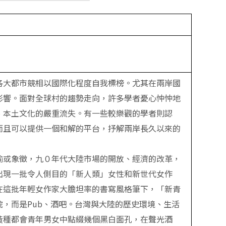
各大都市競相以國際化程度自我標榜。尤其在兩岸國
影響。面對全球村的趨勢走向，許多學者憂心忡忡地
、本土文化的嚴重流失。有一些較樂觀的學者則認
而且可以提供一個和解的平台，抒解兩岸長久以來的
喻或象徵，九０年代大陸市場的開放、經濟的改革，
出現一批令人側目的「新人類」女性和新世代女作
在這批年輕女作家大膽坦率的書寫風格筆下，「新青
，而是Pub、酒吧。台灣與大陸的歷史環境、生活
黃種都會青年男女中點綴幾個黑白面孔，在聲光酒