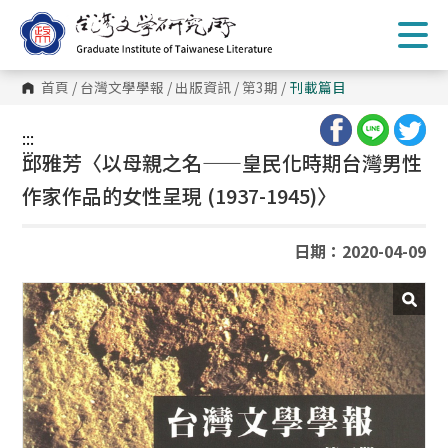
跳
到
主
要
內
首頁
/
台灣文學學報
/
出版資訊
/
第3期
/
刊載篇目
容
區
塊
:::
:::
邱雅芳〈以母親之名——皇民化時期台灣男性
作家作品的女性呈現 (1937-1945)〉
日期：2020-04-09