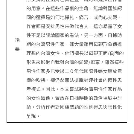
的用意。在這些作品裏的主角，無論對國族認
同的選擇是如何地掙扎、痛苦，或內心交戰，
作者都是安排男性來做代言人，這亦暴露了女
性不足以談論國家的看法。另一方面，日據時
摘
期的台灣男性作家，卻大量運用母親形象傳達
要
理想的台灣女性，他們擅長以母親正面/負面的
形象來影射自我對台灣的愛戀/厭棄。雖然這些
男性作家多已受過二０年代國際性婦女解放意
識的吹拂，卻仍然無法擺脫封建社會的兩性思
考模式。因此，本文嘗試將台灣男性作家作品
的女性造像，置放在日據時期的政治場域中討
論，分析作者對國族議題的性別迷思與陰性化
呈現。