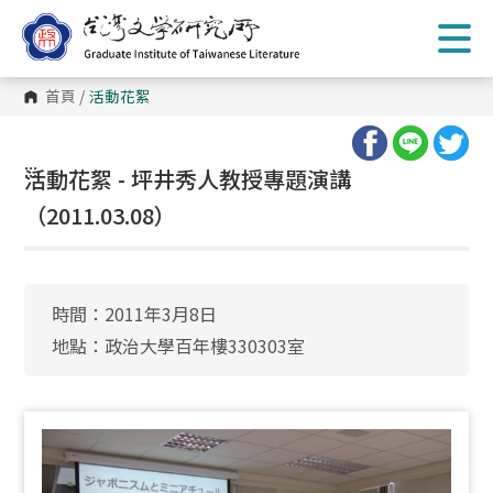
跳
到
主
要
內
首頁
/
活動花絮
容
區
塊
:::
活動花絮 - 坪井秀人教授專題演講
（2011.03.08）
時間：2011年3月8日
地點：政治大學百年樓330303室