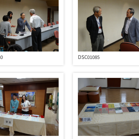
80
DSC01085