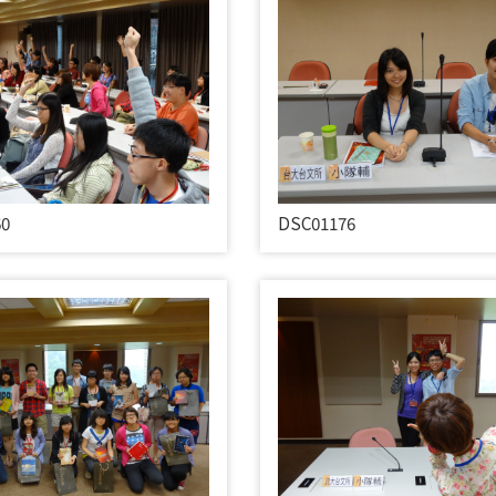
60
DSC01176