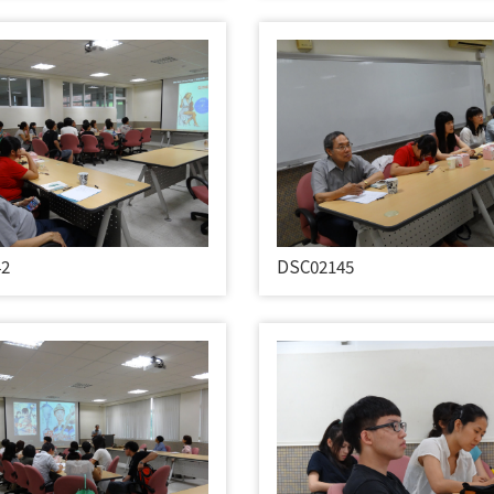
42
DSC02145