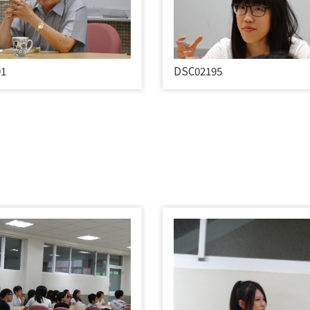
91
DSC02195