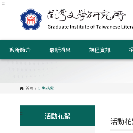
:::
跳
到
主
要
內
容
區
塊
系所簡介
最新消息
課程資訊
首頁
/
活動花絮
:::
活動花絮
活動花絮 