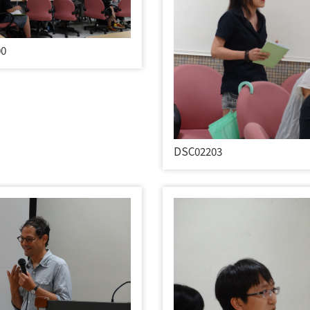
00
DSC02203