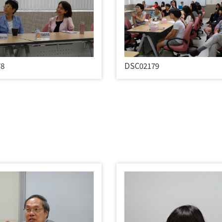
78
DSC02179