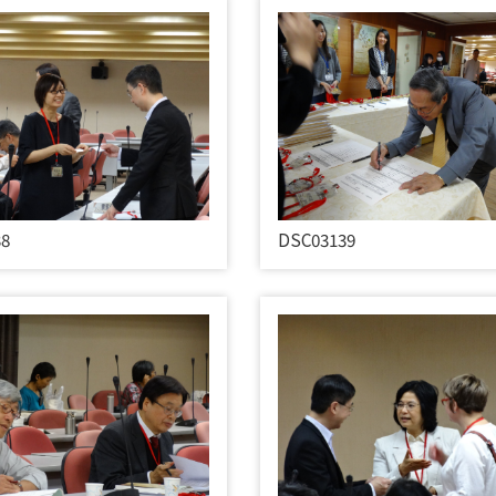
38
DSC03139