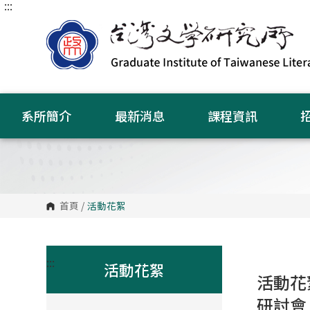
:::
跳
到
主
要
內
容
區
塊
系所簡介
最新消息
課程資訊
首頁
/
活動花絮
:::
活動花絮
活動花
研討會（