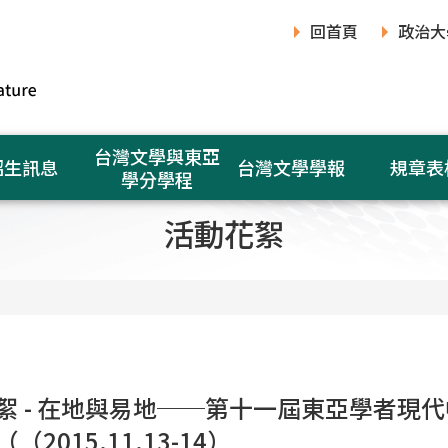
回首頁
政治大
台灣文學與東亞
招生訊息
台灣文學學報
規章表
學分學程
活動花絮
絮 - 在地與易地──第十一屆東亞學者現
（2015.11.13-14）