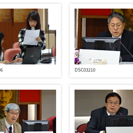
06
DSC03210