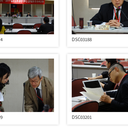
74
DSC03188
99
DSC03201