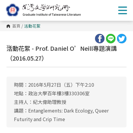
跳
到
主
要
內
首頁
/
活動花絮
容
區
塊
:::
活動花絮 - Prof. Daniel O’Neill專題演講
（2016.05.27）
時間：2016年5月27日（五）下午2:10
地點：政治大學百年樓3樓330306室
主持人：紀大偉助理教授
講題：Entanglements: Dark Ecology, Queer
Futurity and Crip Time