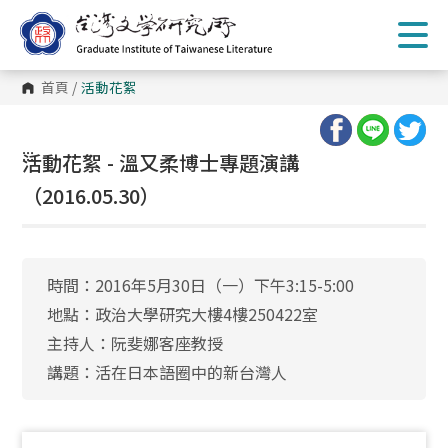
跳
到
主
要
內
首頁
/
活動花絮
容
區
塊
:::
活動花絮 - 溫又柔博士專題演講
（2016.05.30）
時間：2016年5月30日（一）下午3:15-5:00
地點：政治大學研究大樓4樓250422室
主持人：阮斐娜客座教授
講題：活在日本語圈中的新台灣人