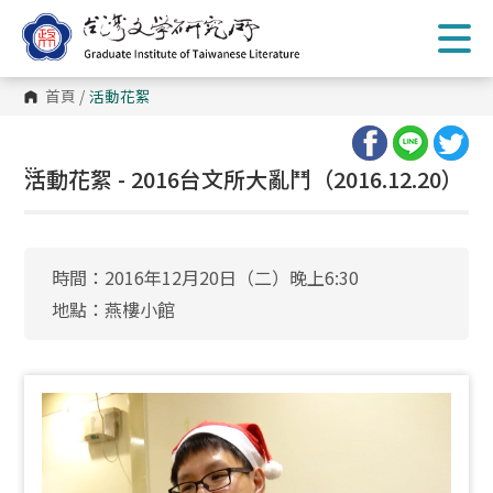
跳
到
主
要
內
首頁
/
活動花絮
容
區
塊
:::
活動花絮 - 2016台文所大亂鬥（2016.12.20）
時間：2016年12月20日（二）晚上6:30
地點：燕樓小館