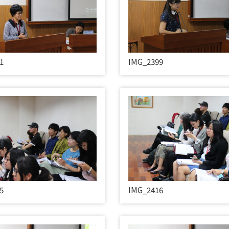
1
IMG_2399
5
IMG_2416