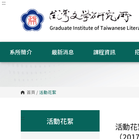
:::
跳
到
主
要
內
容
區
塊
系所簡介
最新消息
課程資訊
首頁
/
活動花絮
:::
活動花絮
活動花
（2017