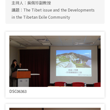
主持人：吳佩珍副教授
講題：The Tibet issue and the Developments
in the Tibetan Exile Community
DSC06363