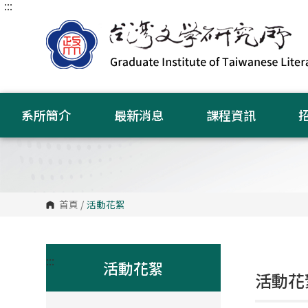
:::
跳
到
主
要
內
容
區
塊
系所簡介
最新消息
課程資訊
首頁
/
活動花絮
:::
活動花絮
活動花絮