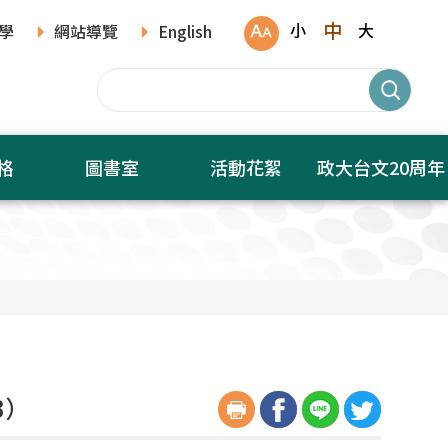
中
小
大
學
網站導覽
English
格
圖書室
活動花絮
政大台文20周年
3）