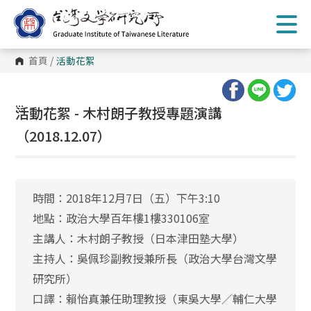
跳
到
主
要
內
首頁
/
活動花絮
容
區
塊
:::
活動花絮 - 木村朗子教授專題演講
（2018.12.07）
時間：2018年12月7日（五）下午3:10
地點：政治大學百年樓1樓330106室
主講人：木村朗子教授（日本津田塾大學）
主持人：吳佩珍副教授兼所長（政治大學台灣文學
研究所）
口譯：賴怡真兼任助理教授（東吳大學／輔仁大學