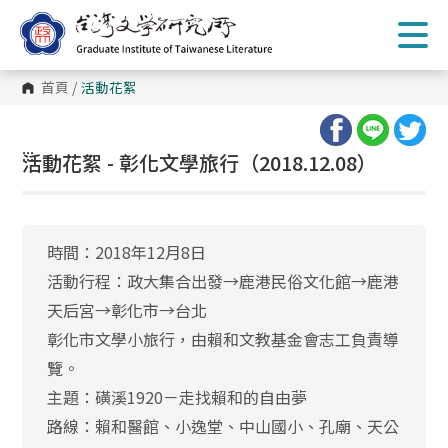
跳
到
主
要
內
首頁
/
活動花絮
容
區
塊
:::
活動花絮 - 彰化文學旅行（2018.12.08）
時間：2018年12月8日
活動行程：政大集合出發→鹿港民俗文化館→鹿港
天后宮→彰化市→台北
彰化市文學小旅行，由賴和文教基金會志工負責導
覽。
主題：磺溪1920－走找賴和的自由夢
路線：賴和醫館、小逸堂、中山國小、孔廟、天公