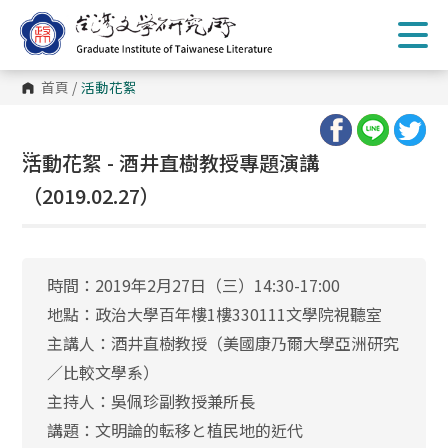
跳
到
主
要
內
首頁
/
活動花絮
容
區
塊
:::
活動花絮 - 酒井直樹教授專題演講
（2019.02.27）
時間：2019年2月27日（三）14:30-17:00
地點：政治大學百年樓1樓330111文學院視聽室
主講人：酒井直樹教授（美國康乃爾大學亞洲研究
／比較文學系）
主持人：吳佩珍副教授兼所長
講題：文明論的転移と植民地的近代