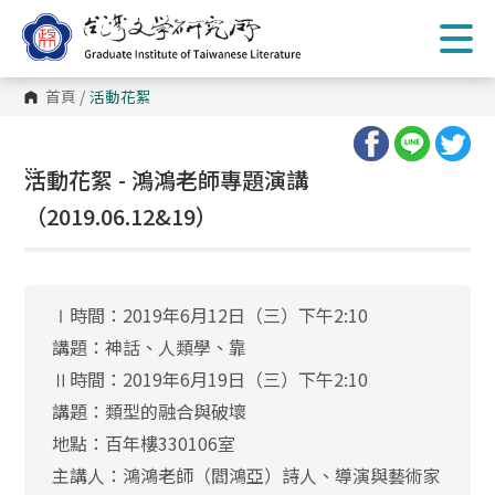
跳
到
主
要
內
首頁
/
活動花絮
容
區
塊
:::
活動花絮 - 鴻鴻老師專題演講
（2019.06.12&19）
Ⅰ時間：2019年6月12日（三）下午2:10
講題：神話、人類學、靠
Ⅱ時間：2019年6月19日（三）下午2:10
講題：類型的融合與破壞
地點：百年樓330106室
主講人：鴻鴻老師（閻鴻亞）詩人、導演與藝術家