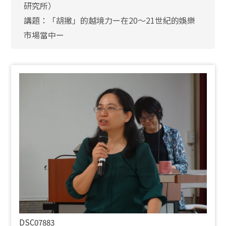
研究所）
講題：「胡撇」的越境力ー在20〜21世紀的娛樂
市場當中ー
DSC07883