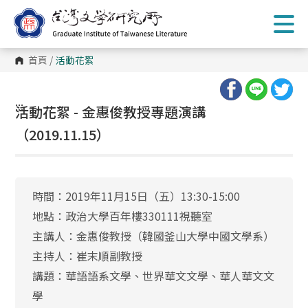
跳
到
主
要
內
首頁
/
活動花絮
容
區
塊
:::
活動花絮 - 金惠俊教授專題演講
（2019.11.15）
時間：2019年11月15日（五）13:30-15:00
地點：政治大學百年樓330111視聽室
主講人：金惠俊教授（韓國釜山大學中國文學系）
主持人：崔末順副教授
講題：華語語系文學、世界華文文學、華人華文文
學