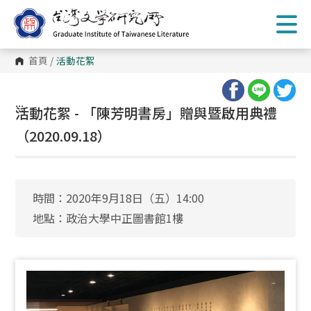
跳
到
主
要
內
首頁
/
活動花絮
容
區
塊
:::
活動花絮 - 「陳芳明書房」贈與暨啟用典禮
（2020.09.18）
時間：2020年9月18日（五）14:00
地點：政治大學中正圖書館1樓