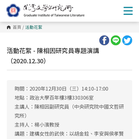
跳
到
主
要
內
首頁
/
活動花絮
容
區
塊
:::
活動花絮 - 陳相因研究員專題演講
（2020.12.30）
時間：2020年12月30日（三）14:10-17:00
地點：政治大學百年樓3樓330306室
主講人：陳相因副研究員（中央研究院中國文哲研
究所）
主持人：楊小濱教授
講題：建構女性的武俠：以胡金銓、李安與侯孝賢