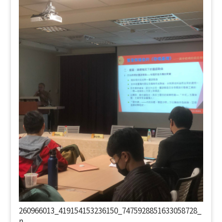
260966013_419154153236150_7475928851633058728_
n