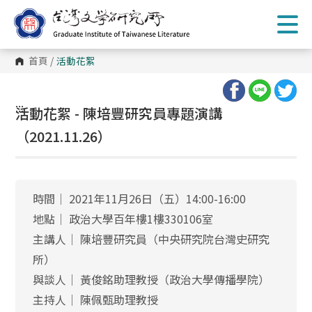
跳
到
主
要
內
首頁
/
活動花絮
容
區
塊
:::
活動花絮 - 陳培豐研究員專題演講
（2021.11.26）
時間│ 2021年11月26日（五）14:00-16:00
地點│ 政治大學百年樓1樓330106室
主講人│ 陳培豐研究員（中央研究院台灣史研究
所）
與談人│ 黃俊銘助理教授（政治大學傳播學院）
主持人│ 陳佩甄助理教授