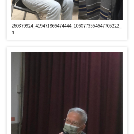
260379924_419471866474444_1060773554647705222_
n