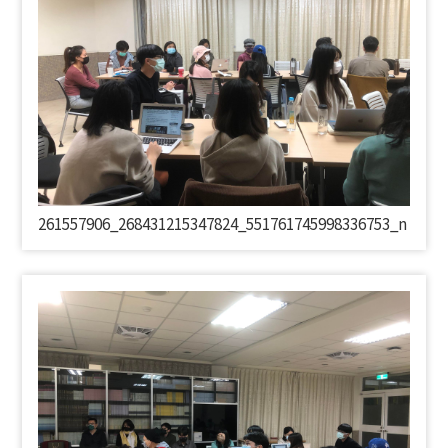
261557906_268431215347824_551761745998336753_
n