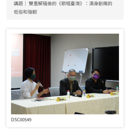
講題│ 雙重解殖後的《歌唱臺灣》：滿身創痍的
低俗和強韌
DSC00549