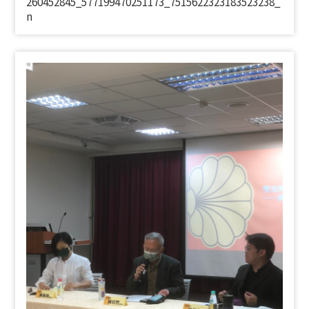
260452845_577199470251173_7515622323183523238_
n