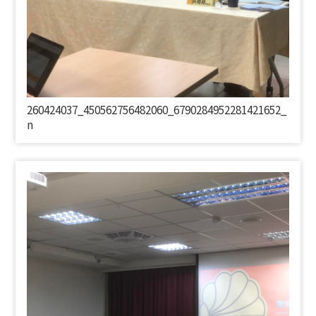
260424037_450562756482060_6790284952281421652_
n