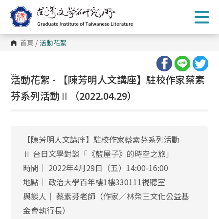
跳
到
主
要
內
首頁
/
活動花絮
容
區
塊
:::
活動花絮 - 【陳芳明人文講座】駐校作家蔡素
芬系列活動Ⅱ（2022.04.29）
【陳芳明人文講座】駐校作家蔡素芬系列活動
Ⅱ 台日文學對談「《藍屋子》的時空之旅」
時間│ 2022年4月29日（五）14:00-16:00
地點│ 政治大學百年樓1樓330111視聽室
與談人│ 蔡素芬老師（作家／林榮三文化公益基
金會執行長）