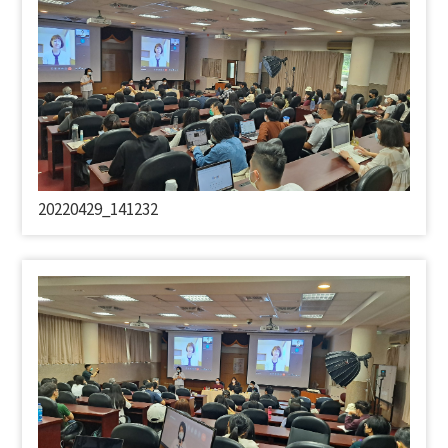
20220429_141232