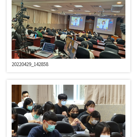
20220429_142858