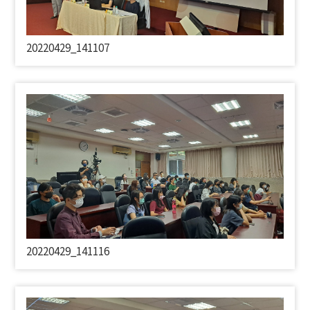
20220429_141107
20220429_141116