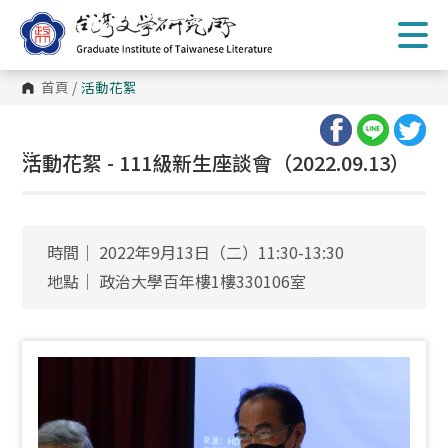
跳
到
主
要
內
首頁
/
活動花絮
容
區
塊
:::
活動花絮 - 111級新生座談會（2022.09.13）
時間│ 2022年9月13日（二）11:30-13:30
地點│ 政治大學百年樓1樓330106室