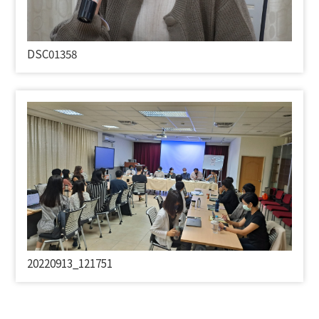
DSC01358
20220913_121751