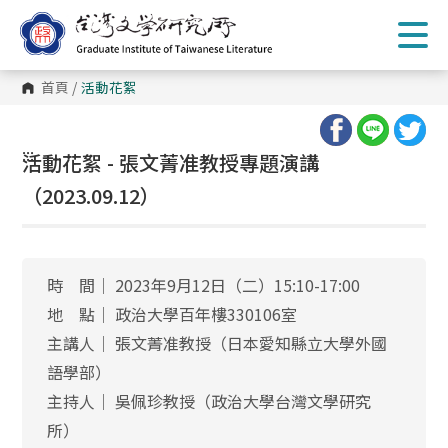
跳
到
主
要
內
首頁
/
活動花絮
容
區
塊
:::
活動花絮 - 張文菁准教授專題演講
（2023.09.12）
時 間│ 2023年9月12日（二）15:10-17:00
地 點│ 政治大學百年樓330106室
主講人│ 張文菁准教授（日本愛知縣立大學外國
語學部）
主持人│ 吳佩珍教授（政治大學台灣文學研究
所）