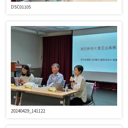
DSC01105
20240429_141122