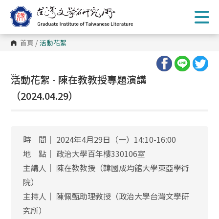
跳
到
主
要
內
首頁
/
活動花絮
容
區
塊
:::
活動花絮 - 陳在教教授專題演講
（2024.04.29）
時 間│ 2024年4月29日（一）14:10-16:00
地 點│ 政治大學百年樓330106室
主講人│ 陳在教教授（韓國成均館大學東亞學術
院）
主持人│ 陳佩甄助理教授（政治大學台灣文學研
究所）