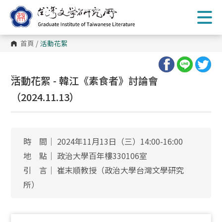
跳
到
主
要
內
首頁
/
活動花絮
容
區
塊
:::
活動花絮 - 韓江《素食者》討論會
（2024.11.13）
時 間│ 2024年11月13日（三）14:00-16:00
地 點│ 政治大學百年樓330106室
引 言│ 崔末順教授（政治大學台灣文學研究
所）