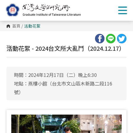
跳
到
主
要
內
首頁
/
活動花絮
容
區
塊
:::
活動花絮 - 2024台文所大亂鬥（2024.12.17）
時間：2024年12月17日（二）晚上6:30
地點：燕樓小館（台北市文山區木新路二段116
號）