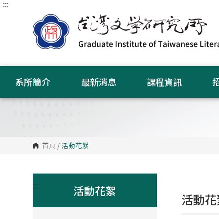
:::
跳
到
主
要
內
容
區
塊
系所簡介
最新消息
課程資訊
首頁
/
活動花絮
:::
活動花絮
活動花絮