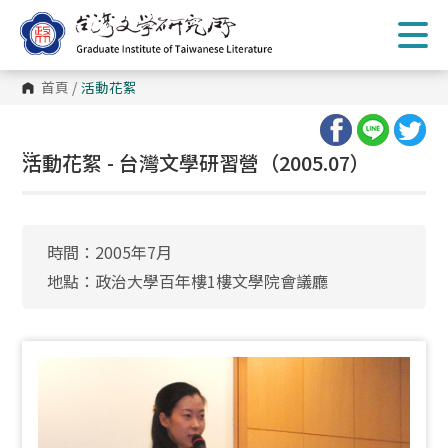
跳
到
主
要
內
首頁
/
活動花絮
容
區
塊
:::
活動花絮 - 台灣文學研習營（2005.07）
時間：2005年7月
地點：政治大學百年樓1樓文學院會議廳